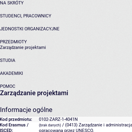
NA SKRÓTY
STUDENCI, PRACOWNICY
JEDNOSTKI ORGANIZACYJNE
PRZEDMIOTY
Zarządzanie projektami
STUDIA
AKADEMIKI
POMOC
Zarządzanie projektami
Informacje ogólne
Kod przedmiotu:
0102-ZARZ-1-4041N
Kod Erasmus /
/ (0413) Zarządzanie i administracj
(brak danych)
ISCED:
opracowana przez UNESCO.