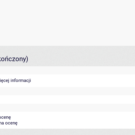
kończony)
ięcej informacji
 ocenę
 na ocenę