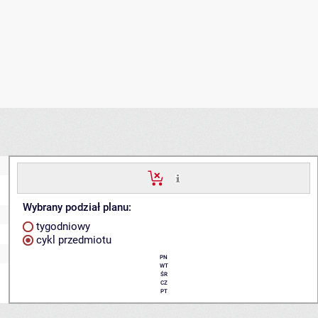
Wybrany podział planu:
tygodniowy
cykl przedmiotu
PN
WT
ŚR
CZ
PT