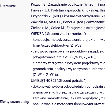
Kożuch B., Zarządzanie publiczne. W teorii, i p
Literatura:
Parysek J.J. Podstawy gospodarki lokalnej. U
Przygodzki Z. (red.) EkoMiasto#Zarządzanie. Z
Zawicki M, Mazur S, Bober J. (red.) Zarządzan
Zieliński M., Golec M., Zarządzanie strategicz
WIEDZA („Student zna i rozumie...”):
- koncepcje, metody zarządzania projektami w z
firmy/przedsiębiorstwa (Z_W08);
- celowość opracowania produktów zarządczych 
przygotowania projektu (Z_W13, Z_W18);
- elementy zarządzania ryzykiem projektowym 
gromadzenia, analizy i wykorzystania informa
(Z_W14, Z_W16).
UMIEJĘTNOŚCI („Student potrafi…”):
- dokonywać wyboru odpowiednich do rodzaju 
wypracowanych przez nauki o zarządzaniu w c
zarówno samodzielnie, jak i we współpracy z 
Efekty uczenia się:
- posługiwać się metodami ilościowymi oraz t