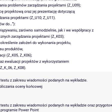
wania problemów zarządzania projektami (Z_U09);
ę projektową oraz jej prezentację dotyczącą
zania projektami (Z_U10; Z_U11).
ów do…”):
iązywaniu, zarówno samodzielnie, jak i we współpracy z
znych zarządzania projektami (Z_K03);
określenie założeń do wykonania projektu,
isu produktów,
acji (Z_K05, Z_K06);
raz ewaluacji projektów z wykorzystaniem
Z_K_06, Z_K08).
e testu z zakresu wiadomości podanych na wykładzie.
obliczania oceny końcowej
 testu z zakresu wiadomości podanych na wykładzie oraz przygotowa
 programie Power Point