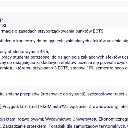
ZP
UTSL
rmacje o zasadach przyporządkowania punktów ECTS:
tudenta konieczny do osiągnięcia zakładanych efektów uczenia si
acy studenta wynosi 45 h;
racy studenta potrzebnej do osiągnięcia zakładanych efektów ucz
zny do osiągnięcia zakładanych efektów uczenia się pozwala uzysk
zedmiotu, któremu przypisano 3 ECTS, stanowi 10% semestralnego o
a, zmiany przepisów (stosownie do sytuacji), szczegółowe treści k
w:] Przygodzki Z. (red.) EkoMiasto#Zarządzanie. Zrównoważony, inte
 projektami rozwojowymi; Wydawnictwo Uniwersytetu Ekonomiczneg
 E., Zarządzanie projektem. Poradnik dla samorządów terytorialnyc