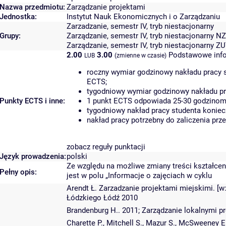
Nazwa przedmiotu:
Zarządzanie projektami
Jednostka:
Instytut Nauk Ekonomicznych i o Zarządzaniu
Zarzadzanie, semestr IV, tryb niestacjonarny
Grupy:
Zarządzanie, semestr IV, tryb niestacjonarny N
Zarządzanie, semestr IV, tryb niestacjonarny Z
2.00
3.00
Podstawowe info
LUB
(zmienne w czasie)
roczny wymiar godzinowy nakładu pracy s
ECTS;
tygodniowy wymiar godzinowy nakładu pr
Punkty ECTS i inne:
1 punkt ECTS odpowiada 25-30 godzinom p
tygodniowy nakład pracy studenta koniec
nakład pracy potrzebny do zaliczenia pr
zobacz reguły punktacji
Język prowadzenia:
polski
Ze względu na możliwe zmiany treści kształceni
Pełny opis:
jest w polu „Informacje o zajęciach w cyklu
Arendt Ł. Zarzadzanie projektami miejskimi. [
Łódzkiego Łódź 2010
Brandenburg H.. 2011; Zarządzanie lokalnymi
Charette P., Mitchell S., Mazur S., McSweeney