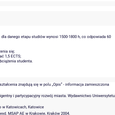
ę dla danego etapu studiów wynosi 1500-1800 h, co odpowiada 60
enia się;
ać 1,5 ECTS;
bciążenia studenta.
ształcenia znajdują się w polu „Opis” - informacja zamieszczona
ligentny i partycypacyjny rozwój miasta. Wydawnictwo Uniwersytetu
o w Katowicach, Katowice
h, wyd. MSAP AE w Krakowie, Kraków 2004.