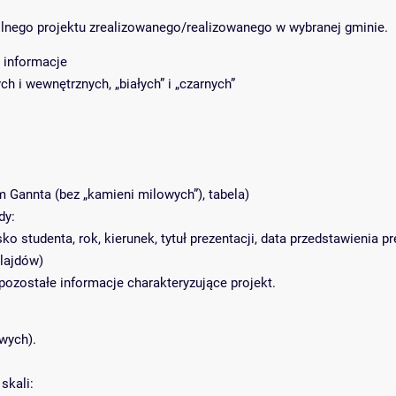
lnego projektu zrealizowanego/realizowanego w wybranej gminie.
 informacje
ch i wewnętrznych, „białych” i „czarnych”
 Gannta (bez „kamieni milowych”), tabela)
dy:
ko studenta, rok, kierunek, tytuł prezentacji, data przedstawienia pr
slajdów)
pozostałe informacje charakteryzujące projekt.
wych).
skali: