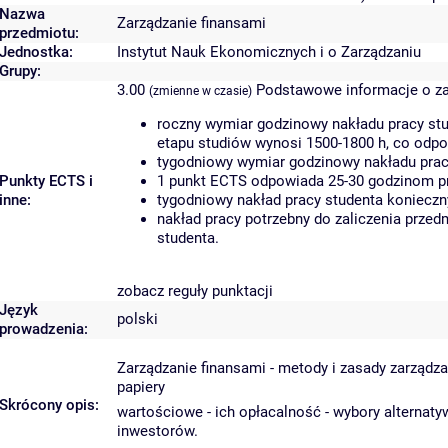
Nazwa
Zarządzanie finansami
przedmiotu:
Jednostka:
Instytut Nauk Ekonomicznych i o Zarządzaniu
Grupy:
3.00
Podstawowe informacje o z
(zmienne w czasie)
roczny wymiar godzinowy nakładu pracy stu
etapu studiów wynosi 1500-1800 h, co odp
tygodniowy wymiar godzinowy nakładu pracy
Punkty ECTS i
1 punkt ECTS odpowiada 25-30 godzinom pra
inne:
tygodniowy nakład pracy studenta konieczn
nakład pracy potrzebny do zaliczenia prze
studenta.
zobacz reguły punktacji
Język
polski
prowadzenia:
Zarządzanie finansami - metody i zasady zarządza
papiery
Skrócony opis:
wartościowe - ich opłacalność - wybory alternaty
inwestorów.