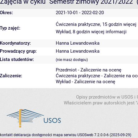
Zajęcia w cyklu "Semestr zimowy 2021/2022"
Okres:
2021-10-01 - 2022-02-20
Ćwiczenia praktyczne, 15 godzin
więcej 
Typ zajęć:
Wykład, 8 godzin
więcej informacji
Koordynatorzy:
Hanna Lewandowska
Prowadzący grup:
Hanna Lewandowska
Lista studentów:
(nie masz dostępu)
Przedmiot - Zaliczenie na ocenę
Zaliczenie:
Ćwiczenia praktyczne - Zaliczenie na o
Wykład - Zaliczenie na ocenę
Opisy przedmiotów w USOS i
Właścicielem praw autorskich jest
kontakt
deklaracja dostępności
mapa serwisu
USOSweb 7.2.0.0-6 (2025-09-29)