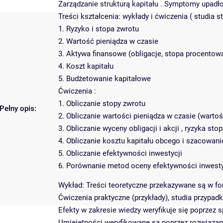
Zarządzanie strukturą kapitału . Symptomy upadło
Treści kształcenia: wykłady i ćwiczenia ( studia 
1. Ryzyko i stopa zwrotu
2. Wartość pieniądza w czasie
3. Aktywa finansowe (obligacje, stopa procentowa
4. Koszt kapitału
5. Budżetowanie kapitałowe
Ćwiczenia :
1. Obliczanie stopy zwrotu
Pełny opis:
2. Obliczanie wartości pieniądza w czasie (warto
3. Obliczanie wyceny obligacji i akcji , ryzyka sto
4. Obliczanie kosztu kapitału obcego i szacowani
5. Obliczanie efektywności inwestycji
6. Porównanie metod oceny efektywności inwesty
Wykład: Treści teoretyczne przekazywane są w fo
Ćwiczenia praktyczne (przykłady), studia przypa
Efekty w zakresie wiedzy weryfikuje się poprzez 
Umiejętności weryfikowane są poprzez rozwiązan