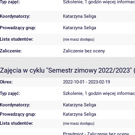
Typ zajęć:
Szkolenie, 1 godzin
więcej informac
Koordynatorzy:
Katarzyna Seliga
Prowadzący grup:
Katarzyna Seliga
Lista studentów:
(nie masz dostępu)
Zaliczenie:
Zaliczenie bez oceny
Zajęcia w cyklu "Semestr zimowy 2022/2023"
Okres:
2022-10-01 - 2023-02-19
Typ zajęć:
Szkolenie, 1 godzin
więcej informac
Koordynatorzy:
Katarzyna Seliga
Prowadzący grup:
Katarzyna Seliga
Lista studentów:
(nie masz dostępu)
Przedmiot - Zaliczenie bez oceny