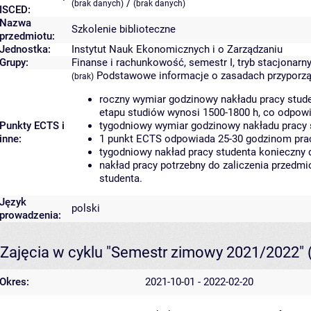
/
(brak danych)
(brak danych)
ISCED:
Nazwa
Szkolenie biblioteczne
przedmiotu:
Jednostka:
Instytut Nauk Ekonomicznych i o Zarządzaniu
Grupy:
Finanse i rachunkowość, semestr I, tryb stacjonarn
Podstawowe informacje o zasadach przyporz
(brak)
roczny wymiar godzinowy nakładu pracy stude
etapu studiów wynosi 1500-1800 h, co odpow
Punkty ECTS i
tygodniowy wymiar godzinowy nakładu pracy 
inne:
1 punkt ECTS odpowiada 25-30 godzinom pracy
tygodniowy nakład pracy studenta konieczny 
nakład pracy potrzebny do zaliczenia przedm
studenta.
Język
polski
prowadzenia:
Zajęcia w cyklu "Semestr zimowy 2021/2022"
Okres:
2021-10-01 - 2022-02-20