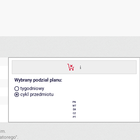
Wybrany podział planu:
tygodniowy
cykl przedmiotu
PN
WT
ŚR
CZ
PT
im.
atorego".