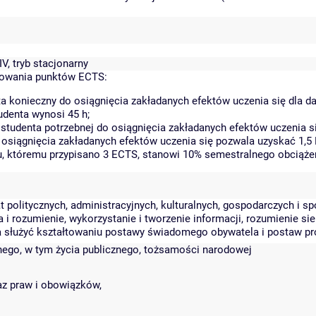
V, tryb stacjonarny
kowania punktów ECTS:
a konieczny do osiągnięcia zakładanych efektów uczenia się dla 
denta wynosi 45 h;
tudenta potrzebnej do osiągnięcia zakładanych efektów uczenia si
 osiągnięcia zakładanych efektów uczenia się pozwala uzyskać 1,5
tu, któremu przypisano 3 ECTS, stanowi 10% semestralnego obciąże
t politycznych, administracyjnych, kulturalnych, gospodarczych i 
i rozumienie, wykorzystanie i tworzenie informacji, rozumienie s
a służyć kształtowaniu postawy świadomego obywatela i postaw p
znego, w tym życia publicznego, tożsamości narodowej
az praw i obowiązków,