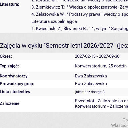
2. Kordela M.: " Kompendium wiedzy o społeczeńs
Literatura:
3. Ziemkiewicz T.: " Wiedza o społeczenstwie. Za
4. Żelazowska W., " Podstawy prawa i wiedzy o społ
Literatura uzupełniająca
1. Kwieciński Z., Śliwierski B., " " , w tym " Socj
Zajęcia w cyklu "Semestr letni 2026/2027"
(je
Okres:
2027-02-15 - 2027-09-30
Typ zajęć:
Konwersatorium, 25 godzin
Koordynatorzy:
Ewa Zabrzewska
Prowadzący grup:
Ewa Zabrzewska
Lista studentów:
(nie masz dostępu)
Przedmiot - Zaliczenie na o
Zaliczenie:
Konwersatorium - Zaliczeni
Op
Właścici