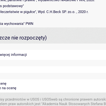
twie, państwie i prawie", Wydawnictwo NAukowe PWN, 2020.
rys podstawowy"
eczeństwie w pigułce", Wyd. C.H.Beck SP. zo.o. , 2020 r.
ologia wychowania" PWN
szcze nie rozpoczęty)
więcej informacji
cenę
e na ocenę
isy przedmiotów w USOS i USOSweb są chronione prawem autorsk
elem praw autorskich jest "Akademia Nauk Stosowanych Stefana B