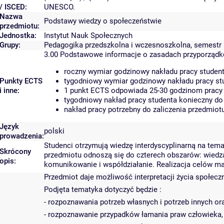
/ ISCED:
UNESCO.
Nazwa
Podstawy wiedzy o społeczeństwie
przedmiotu:
Jednostka:
Instytut Nauk Społecznych
Grupy:
Pedagogika przedszkolna i wczesnoszkolna, semestr I
3.00
Podstawowe informacje o zasadach przyporząd
roczny wymiar godzinowy nakładu pracy student
Punkty ECTS
tygodniowy wymiar godzinowy nakładu pracy stu
i inne:
1 punkt ECTS odpowiada 25-30 godzinom pracy s
tygodniowy nakład pracy studenta konieczny do
nakład pracy potrzebny do zaliczenia przedmio
Język
polski
prowadzenia:
Studenci otrzymują wiedzę interdyscyplinarną na tema
Skrócony
przedmiotu odnoszą się do czterech obszarów: wiedza 
opis:
komunikowanie i współdziałanie. Realizacja celów m
Przedmiot daje możliwość interpretacji życia społec
Podjęta tematyka dotyczyć będzie :
- rozpoznawania potrzeb własnych i potrzeb innych or
- rozpoznawanie przypadków łamania praw człowieka,