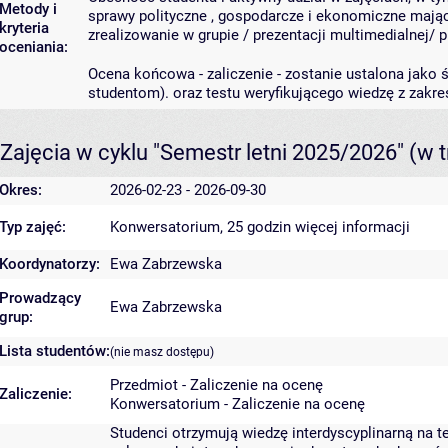
Metody i
sprawy polityczne , gospodarcze i ekonomiczne mające
kryteria
zrealizowanie w grupie / prezentacji multimedialnej/ 
oceniania:
Ocena końcowa - zaliczenie - zostanie ustalona jako
studentom). oraz testu weryfikującego wiedzę z zakr
Zajęcia w cyklu "Semestr letni 2025/2026"
(w t
Okres:
2026-02-23 - 2026-09-30
Typ zajęć:
Konwersatorium, 25 godzin
więcej informacji
Koordynatorzy:
Ewa Zabrzewska
Prowadzący
Ewa Zabrzewska
grup:
Lista studentów:
(nie masz dostępu)
Przedmiot - Zaliczenie na ocenę
Zaliczenie:
Konwersatorium - Zaliczenie na ocenę
Studenci otrzymują wiedzę interdyscyplinarną na t