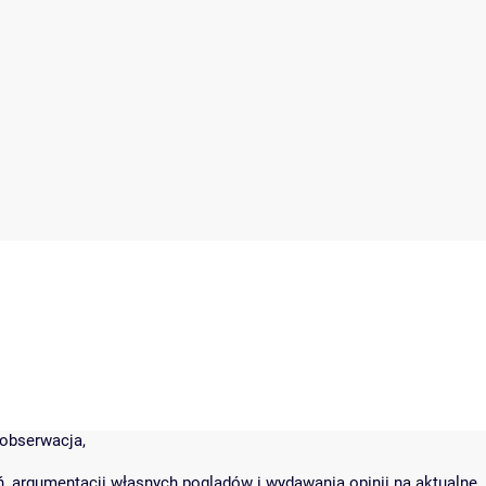
 obserwacja,
eń, argumentacji własnych poglądów i wydawania opinii na aktualne