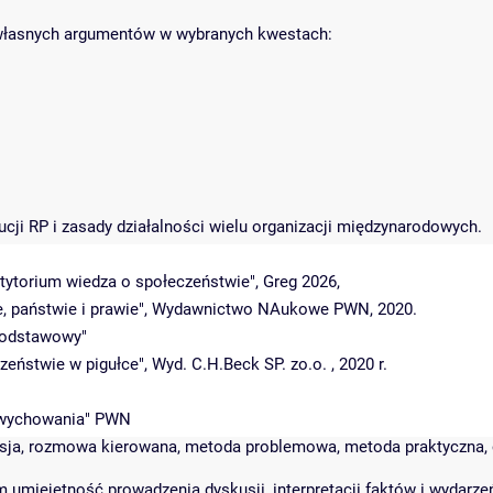
 własnych argumentów w wybranych kwestach:
ucji RP i zasady działalności wielu organizacji międzynarodowych.
petytorium wiedza o społeczeństwie", Greg 2026,
e, państwie i prawie", Wydawnictwo NAukowe PWN, 2020.
 podstawowy"
eństwie w pigułce", Wyd. C.H.Beck SP. zo.o. , 2020 r.
gia wychowania" PWN
kusja, rozmowa kierowana, metoda problemowa, metoda praktyczna,
m umiejętność prowadzenia dyskusji, interpretacji faktów i wydarz