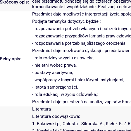
cele przedmiotu odnoszą się do czterech obszarów:
Skrócony opis:
komunikowanie i współdziałanie. Realizacja celó
Przedmiot daje możliwość interpretacji życia spo
Podjęta tematyka dotyczyć będzie :
- rozpoznawania potrzeb własnych i potrzeb innyc
- rozpoznawanie przypadków łamania praw człowie
- rozpoznawania potrzeb najbliższego otoczenia.
Przedmiot daje możliwość dyskusji i przedstawi
- rola rodziny w życiu czlowieka,
Pełny opis:
- nieletni wobec prawa,
- postawy asertywne,
- współpracy z innymi i niektórymi instytucjami,
- istota samorządności,
- rola edukacji w życiu człowieka,:
Przedmiot daje przestrzeń na analizę zapisów Kons
Literatura
Literatura obowiązkowa:
1. Bukowski p., Chłosta - Sikorska A., Kiełek K. :"