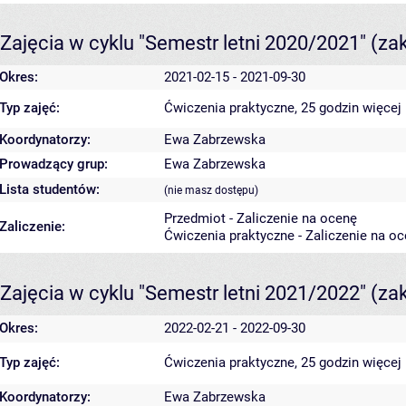
Zajęcia w cyklu "Semestr letni 2020/2021"
(za
Okres:
2021-02-15 - 2021-09-30
Typ zajęć:
Ćwiczenia praktyczne, 25 godzin
więcej 
Koordynatorzy:
Ewa Zabrzewska
Prowadzący grup:
Ewa Zabrzewska
Lista studentów:
(nie masz dostępu)
Przedmiot - Zaliczenie na ocenę
Zaliczenie:
Ćwiczenia praktyczne - Zaliczenie na o
Zajęcia w cyklu "Semestr letni 2021/2022"
(za
Okres:
2022-02-21 - 2022-09-30
Typ zajęć:
Ćwiczenia praktyczne, 25 godzin
więcej 
Koordynatorzy:
Ewa Zabrzewska