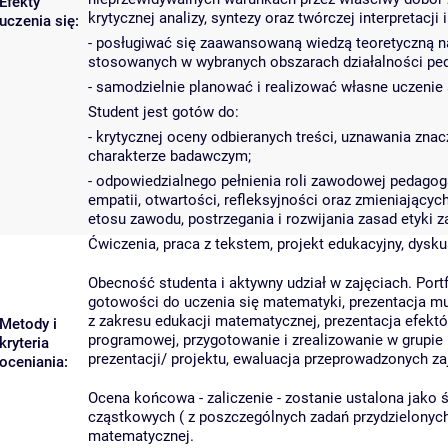
Efekty
krytycznej analizy, syntezy oraz twórczej interpretacji i
uczenia się:
- posługiwać się zaawansowaną wiedzą teoretyczną n
stosowanych w wybranych obszarach działalności ped
- samodzielnie planować i realizować własne uczenie 
Student jest gotów do:
- krytycznej oceny odbieranych treści, uznawania zn
charakterze badawczym;
- odpowiedzialnego pełnienia roli zawodowej pedagog
empatii, otwartości, refleksyjności oraz zmieniający
etosu zawodu, postrzegania i rozwijania zasad etyki z
Ćwiczenia, praca z tekstem, projekt edukacyjny, dys
Obecność studenta i aktywny udział w zajęciach. Port
gotowości do uczenia się matematyki, prezentacja m
z zakresu edukacji matematycznej, prezentacja efekt
Metody i
programowej, przygotowanie i zrealizowanie w grupie
kryteria
prezentacji/ projektu, ewaluacja przeprowadzonych za
oceniania:
Ocena końcowa - zaliczenie - zostanie ustalona jako 
cząstkowych ( z poszczególnych zadań przydzielonych
matematycznej.