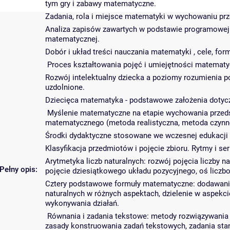
tym gry i zabawy matematyczne.
Zadania, rola i miejsce matematyki w wychowaniu pr
Analiza zapisów zawartych w podstawie programowej
matematycznej.
Dobór i układ treści nauczania matematyki , cele, fo
Proces kształtowania pojęć i umiejętności matemat
Rozwój intelektualny dziecka a poziomy rozumienia po
uzdolnione.
Dziecięca matematyka - podstawowe założenia dotyc
Myślenie matematyczne na etapie wychowania przeds
matematycznego (metoda realistyczna, metoda czyn
Środki dydaktyczne stosowane we wczesnej edukacji
Klasyfikacja przedmiotów i pojęcie zbioru. Rytmy i ser
Arytmetyka liczb naturalnych: rozwój pojęcia liczby na
Pełny opis:
pojęcie dziesiątkowego układu pozycyjnego, oś liczb
Cztery podstawowe formuły matematyczne: dodawanie 
naturalnych w różnych aspektach, dzielenie w aspekci
wykonywania działań.
Równania i zadania tekstowe: metody rozwiązywania
zasady konstruowania zadań tekstowych, zadania sta