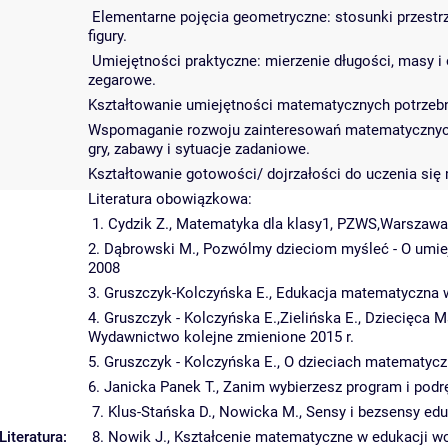
Elementarne pojęcia geometryczne: stosunki przest
figury.
Umiejętności praktyczne: mierzenie długości, masy i o
zegarowe.
Kształtowanie umiejętności matematycznych potrzebnyc
Wspomaganie rozwoju zainteresowań matematycznych 
gry, zabawy i sytuacje zadaniowe.
Kształtowanie gotowości/ dojrzałości do uczenia się
Literatura obowiązkowa:
1. Cydzik Z., Matematyka dla klasy1, PZWS,Warszaw
2. Dąbrowski M., Pozwólmy dzieciom myśleć - O umie
2008
3. Gruszczyk-Kolczyńska E., Edukacja matematyczna w
4. Gruszczyk - Kolczyńska E.,Zielińska E., Dziecięca
Wydawnictwo kolejne zmienione 2015 r.
5. Gruszczyk - Kolczyńska E., O dzieciach matematyc
6. Janicka Panek T., Zanim wybierzesz program i pod
7. Klus-Stańska D., Nowicka M., Sensy i bezsensy ed
Literatura:
8. Nowik J., Kształcenie matematyczne w edukacji 