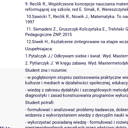
9. Reclik R., Współczesne koncepcje nauczania matem
reformującej się szkole, red E. Smak, K. Wereszczyń
10.Sawicki T., Reclik R., Nowik J., Matematyka. To
1997
11. Semadeni Z., Gruszczyk-Kolczyńska E., Trelińsk
Pedagogiczne ZNP, 2015
12.Siwek H., Kształcenie zintegrowane na etapie wc
Uzupełniajaca:
1.Pytalczyk J./ Odkrywam siebie i świat. Wyd. Maste
2. Pytlarczyk J.' W kręgu zabawy. Wyd. Mastermetody
Student zna i rozumie:
- w pogłębionym stopniu zastosowania praktyczne wiedzy
kulturze i mediach w działalności społecznej, edukacyjn
- wiedzę z zakresu dydaktyki i szczegółowych metody
diagnostyki i zasad konstruowania programów wykor
Student potrafi:
- formułować i analizować problemy badawcze, dobiera
widzenia z wykorzystaniem wiedzy z dyscyplin nauki w
- wykorzystać posiadaną wiedzę - formułować i rozwi
nieprzewidywalnych warunkach przez właściwy dobór ź