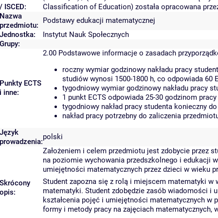
/ ISCED:
Classification of Education) została opracowana prz
Nazwa
Podstawy edukacji matematycznej
przedmiotu:
Jednostka:
Instytut Nauk Społecznych
Grupy:
2.00
Podstawowe informacje o zasadach przyporząd
roczny wymiar godzinowy nakładu pracy student
studiów wynosi 1500-1800 h, co odpowiada 60 
Punkty ECTS
tygodniowy wymiar godzinowy nakładu pracy stu
i inne:
1 punkt ECTS odpowiada 25-30 godzinom pracy s
tygodniowy nakład pracy studenta konieczny do
nakład pracy potrzebny do zaliczenia przedmio
Język
polski
prowadzenia:
Założeniem i celem przedmiotu jest zdobycie przez 
na poziomie wychowania przedszkolnego i edukacji w
umiejętności matematycznych przez dzieci w wieku 
Student zapozna się z rolą i miejscem matematyki w
Skrócony
matematyki. Student zdobędzie zasób wiadomości i 
opis:
kształcenia pojęć i umiejętności matematycznych w p
formy i metody pracy na zajęciach matematycznych, 