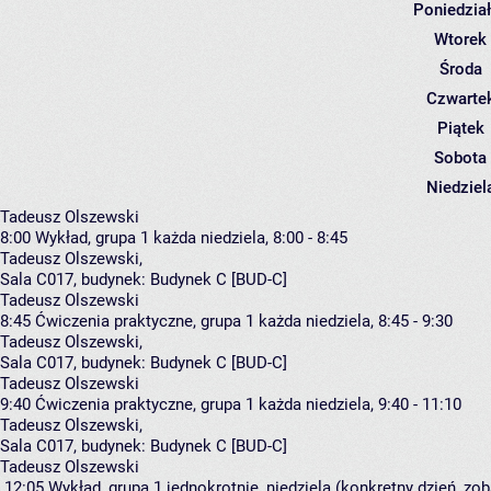
Poniedzia
Wtorek
Środa
Czwarte
Piątek
Sobota
Niedziel
Tadeusz Olszewski
8:00
Wykład, grupa 1
każda niedziela, 8:00 - 8:45
Tadeusz Olszewski
,
Sala C017,
budynek:
Budynek C [BUD-C]
Tadeusz Olszewski
8:45
Ćwiczenia praktyczne, grupa 1
każda niedziela, 8:45 - 9:30
Tadeusz Olszewski
,
Sala C017,
budynek:
Budynek C [BUD-C]
Tadeusz Olszewski
9:40
Ćwiczenia praktyczne, grupa 1
każda niedziela, 9:40 - 11:10
Tadeusz Olszewski
,
Sala C017,
budynek:
Budynek C [BUD-C]
Tadeusz Olszewski
12:05
Wykład, grupa 1
jednokrotnie, niedziela (konkretny dzień, zob