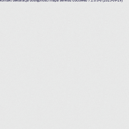
kontakt
deklaracja dostępności
mapa serwisu
USOSweb 7.2.0.0-6 (2025-09-29)