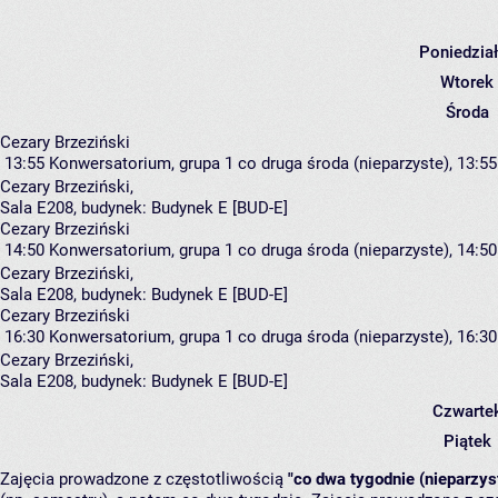
Poniedzia
Wtorek
Środa
Cezary Brzeziński
13:55
Konwersatorium, grupa 1
co druga środa (nieparzyste), 13:55
Cezary Brzeziński
,
Sala E208,
budynek:
Budynek E [BUD-E]
Cezary Brzeziński
14:50
Konwersatorium, grupa 1
co druga środa (nieparzyste), 14:50
Cezary Brzeziński
,
Sala E208,
budynek:
Budynek E [BUD-E]
Cezary Brzeziński
16:30
Konwersatorium, grupa 1
co druga środa (nieparzyste), 16:30
Cezary Brzeziński
,
Sala E208,
budynek:
Budynek E [BUD-E]
Czwarte
Piątek
Zajęcia prowadzone z częstotliwością
"co dwa tygodnie (nieparzys