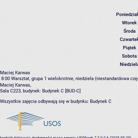
Poniedzia
Wtorek
Środa
Czwarte
Piątek
Sobota
Niedziel
Maciej Karwas
8:00
Warsztat, grupa 1
wielokrotnie, niedziela (niestandardowa częs
Maciej Karwas
,
Sala C223,
budynek:
Budynek C [BUD-C]
Wszystkie zajęcia odbywają się w budynku:
Budynek C