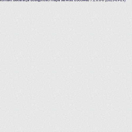
kontakt
deklaracja dostępności
mapa serwisu
USOSweb 7.2.0.0-6 (2025-09-29)