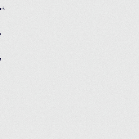
łek
k
a