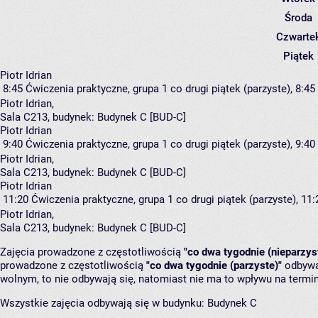
Środa
Czwarte
Piątek
Piotr Idrian
8:45
Ćwiczenia praktyczne, grupa 1
co drugi piątek (parzyste), 8:45 
Piotr Idrian
,
Sala C213,
budynek:
Budynek C [BUD-C]
Piotr Idrian
9:40
Ćwiczenia praktyczne, grupa 1
co drugi piątek (parzyste), 9:40 
Piotr Idrian
,
Sala C213,
budynek:
Budynek C [BUD-C]
Piotr Idrian
11:20
Ćwiczenia praktyczne, grupa 1
co drugi piątek (parzyste), 11:
Piotr Idrian
,
Sala C213,
budynek:
Budynek C [BUD-C]
Zajęcia prowadzone z częstotliwością
"co dwa tygodnie (nieparzys
prowadzone z częstotliwością
"co dwa tygodnie (parzyste)"
odbywaj
wolnym, to nie odbywają się, natomiast nie ma to wpływu na termin
Wszystkie zajęcia odbywają się w budynku:
Budynek C