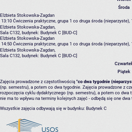
Środa
Elżbieta Stokowska-Zagdan
13:10
Ćwiczenia praktyczne, grupa 1
co druga środa (nieparzyste), 
Elżbieta Stokowska-Zagdan
,
Sala C132,
budynek:
Budynek C [BUD-C]
Elżbieta Stokowska-Zagdan
14:50
Ćwiczenia praktyczne, grupa 1
co druga środa (nieparzyste), 
Elżbieta Stokowska-Zagdan
,
Sala C132,
budynek:
Budynek C [BUD-C]
Czwarte
Piątek
Zajęcia prowadzone z częstotliwością
"co dwa tygodnie (nieparzys
(np. semestru), a potem co dwa tygodnie. Zajęcia prowadzone z cz
rozpoczęcia cyklu dydaktycznego (np. semestru), a potem co dwa ty
nie ma to wpływu na terminy kolejnych zajęć - odbędą się one dwa 
Wszystkie zajęcia odbywają się w budynku:
Budynek C