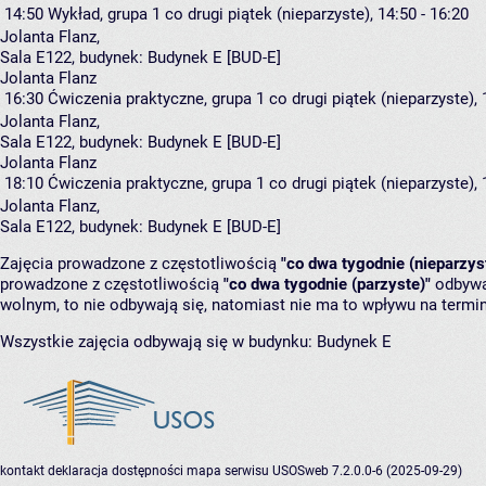
14:50
Wykład, grupa 1
co drugi piątek (nieparzyste), 14:50 - 16:20
Jolanta Flanz
,
Sala E122,
budynek:
Budynek E [BUD-E]
Jolanta Flanz
16:30
Ćwiczenia praktyczne, grupa 1
co drugi piątek (nieparzyste), 
Jolanta Flanz
,
Sala E122,
budynek:
Budynek E [BUD-E]
Jolanta Flanz
18:10
Ćwiczenia praktyczne, grupa 1
co drugi piątek (nieparzyste), 
Jolanta Flanz
,
Sala E122,
budynek:
Budynek E [BUD-E]
Zajęcia prowadzone z częstotliwością
"co dwa tygodnie (nieparzys
prowadzone z częstotliwością
"co dwa tygodnie (parzyste)"
odbywaj
wolnym, to nie odbywają się, natomiast nie ma to wpływu na termin
Wszystkie zajęcia odbywają się w budynku:
Budynek E
kontakt
deklaracja dostępności
mapa serwisu
USOSweb 7.2.0.0-6 (2025-09-29)