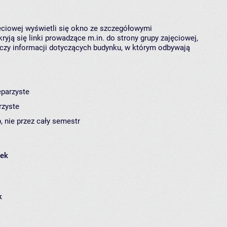
jęciowej wyświetli się okno ze szczegółowymi
ryją się linki prowadzące m.in. do strony grupy zajęciowej,
czy informacji dotyczących budynku, w którym odbywają
eparzyste
rzyste
, nie przez cały semestr
łek
k