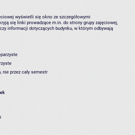
jęciowej wyświetli się okno ze szczegółowymi
ryją się linki prowadzące m.in. do strony grupy zajęciowej,
czy informacji dotyczących budynku, w którym odbywają
eparzyste
rzyste
, nie przez cały semestr
łek
k