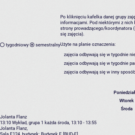
Po kliknięciu kafelka danej grupy za
informacjami. Pod niektórymi z nich k
strony prowadzącego/koordynatora (
się zajęcia).
Użyte na planie oznaczenia:
tygodniowy
semestralny
zajęcia odbywają się w tygodnie ni
zajęcia odbywają się w tygodnie pa
zajęcia odbywają się w inny sposób
Poniedzia
Wtorek
Środa
Jolanta Flanz
13:10
Wykład, grupa 1
każda środa, 13:10 - 13:55
Jolanta Flanz
,
Sala E124,
budynek:
Budynek E [BUD-E]