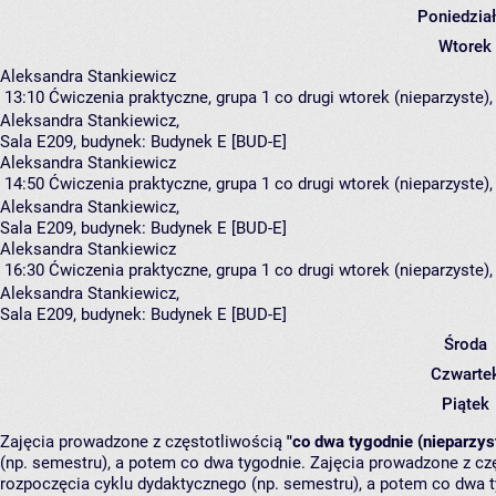
Poniedzia
Wtorek
Aleksandra Stankiewicz
13:10
Ćwiczenia praktyczne, grupa 1
co drugi wtorek (nieparzyste),
Aleksandra Stankiewicz
,
Sala E209,
budynek:
Budynek E [BUD-E]
Aleksandra Stankiewicz
14:50
Ćwiczenia praktyczne, grupa 1
co drugi wtorek (nieparzyste),
Aleksandra Stankiewicz
,
Sala E209,
budynek:
Budynek E [BUD-E]
Aleksandra Stankiewicz
16:30
Ćwiczenia praktyczne, grupa 1
co drugi wtorek (nieparzyste),
Aleksandra Stankiewicz
,
Sala E209,
budynek:
Budynek E [BUD-E]
Środa
Czwarte
Piątek
Zajęcia prowadzone z częstotliwością
"co dwa tygodnie (nieparzys
(np. semestru), a potem co dwa tygodnie. Zajęcia prowadzone z cz
rozpoczęcia cyklu dydaktycznego (np. semestru), a potem co dwa ty