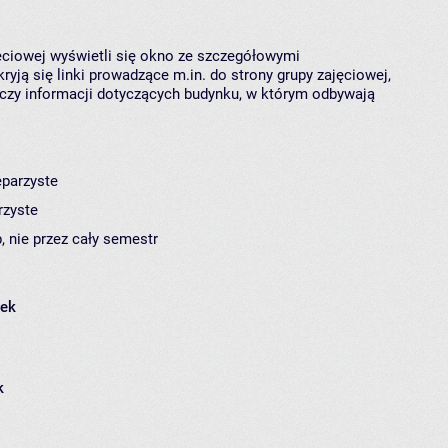
jęciowej wyświetli się okno ze szczegółowymi
ryją się linki prowadzące m.in. do strony grupy zajęciowej,
czy informacji dotyczących budynku, w którym odbywają
eparzyste
rzyste
, nie przez cały semestr
łek
k