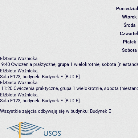
Poniedzia
Wtorek
Środa
Czwarte
Piątek
Sobota
Elżbieta Woźnicka
9:40
Ćwiczenia praktyczne, grupa 1
wielokrotnie, sobota (niestand
Elżbieta Woźnicka
,
Sala E123,
budynek:
Budynek E [BUD-E]
Elżbieta Woźnicka
11:20
Ćwiczenia praktyczne, grupa 1
wielokrotnie, sobota (niestan
Elżbieta Woźnicka
,
Sala E123,
budynek:
Budynek E [BUD-E]
Wszystkie zajęcia odbywają się w budynku:
Budynek E