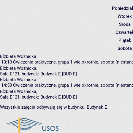
Poniedzia
Wtorek
Środa
Czwarte
Piątek
Sobota
Elżbieta Woźnicka
13:10
Ćwiczenia praktyczne, grupa 1
wielokrotnie, sobota (niestan
Elżbieta Woźnicka
,
Sala E121,
budynek:
Budynek E [BUD-E]
Elżbieta Woźnicka
14:50
Ćwiczenia praktyczne, grupa 1
wielokrotnie, sobota (niestan
Elżbieta Woźnicka
,
Sala E121,
budynek:
Budynek E [BUD-E]
Wszystkie zajęcia odbywają się w budynku:
Budynek E