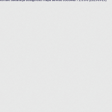
kontakt
deklaracja dostępności
mapa serwisu
USOSweb 7.2.0.0-6 (2025-09-29)