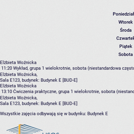
Poniedzia
Wtorek
Środa
Czwarte
Piątek
Sobota
Elżbieta Woźnicka
11:20
Wykład, grupa 1
wielokrotnie, sobota (niestandardowa często
Elżbieta Woźnicka
,
Sala E123,
budynek:
Budynek E [BUD-E]
Elżbieta Woźnicka
13:10
Ćwiczenia praktyczne, grupa 1
wielokrotnie, sobota (niestan
Elżbieta Woźnicka
,
Sala E123,
budynek:
Budynek E [BUD-E]
Wszystkie zajęcia odbywają się w budynku:
Budynek E