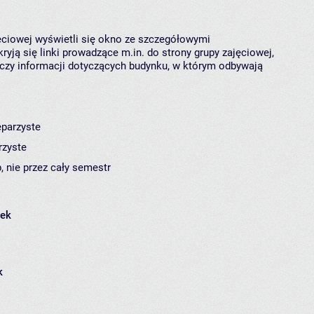
jęciowej wyświetli się okno ze szczegółowymi
ryją się linki prowadzące m.in. do strony grupy zajęciowej,
czy informacji dotyczących budynku, w którym odbywają
eparzyste
rzyste
, nie przez cały semestr
łek
k