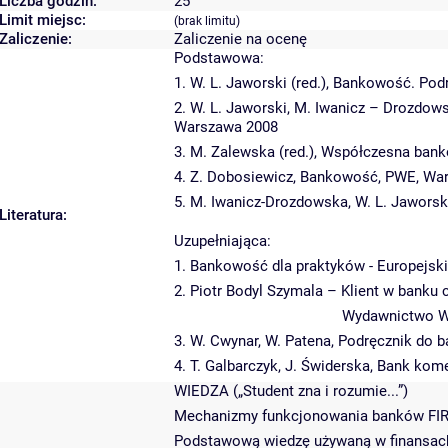
Liczba godzin:
25
Limit miejsc:
(brak limitu)
Zaliczenie:
Zaliczenie na ocenę
Podstawowa:
1. W. L. Jaworski (red.), Bankowość. Po
2. W. L. Jaworski, M. Iwanicz – Drozdow
Warszawa 2008
3. M. Zalewska (red.), Współczesna bank
4. Z. Dobosiewicz, Bankowość, PWE, Wa
5. M. Iwanicz-Drozdowska, W. L. Jawors
Literatura:
Uzupełniająca:
1. Bankowość dla praktyków - Europejski 
2. Piotr Bodyl Szymala – Klient w banku
Wydawnictwo W
3. W. Cwynar, W. Patena, Podręcznik do
4. T. Galbarczyk, J. Świderska, Bank kom
WIEDZA („Student zna i rozumie...”)
Mechanizmy funkcjonowania banków FIR
Podstawową wiedzę używaną w finansach