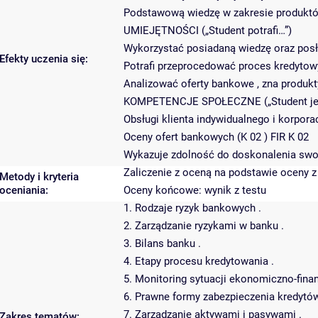
Podstawową wiedzę w zakresie produktó
UMIEJĘTNOŚCI („Student potrafi…”)
Wykorzystać posiadaną wiedzę oraz posł
Efekty uczenia się:
Potrafi przeprocedować proces kredytowy
Analizować oferty bankowe , zna produkt
KOMPETENCJE SPOŁECZNE („Student jes
Obsługi klienta indywidualnego i korpora
Oceny ofert bankowych (K 02 ) FIR K 02
Wykazuje zdolność do doskonalenia swoj
Zaliczenie z oceną na podstawie oceny z
Metody i kryteria
oceniania:
Oceny końcowe: wynik z testu
1. Rodzaje ryzyk bankowych .
2. Zarządzanie ryzykami w banku .
3. Bilans banku .
4. Etapy procesu kredytowania .
5. Monitoring sytuacji ekonomiczno-fina
6. Prawne formy zabezpieczenia kredytów
7. Zarządzanie aktywami i pasywami .
Zakres tematów: