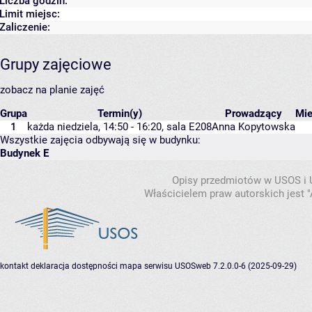
Liczba godzin:
Limit miejsc:
Zaliczenie:
Grupy zajęciowe
zobacz na planie zajęć
Grupa
Termin(y)
Prowadzący
Mi
1
każda niedziela, 14:50 - 16:20,
sala E208
Anna Kopytowska
Wszystkie zajęcia odbywają się w budynku:
Budynek E
Opisy przedmiotów w USOS i
Właścicielem praw autorskich jest
kontakt
deklaracja dostępności
mapa serwisu
USOSweb 7.2.0.0-6 (2025-09-29)