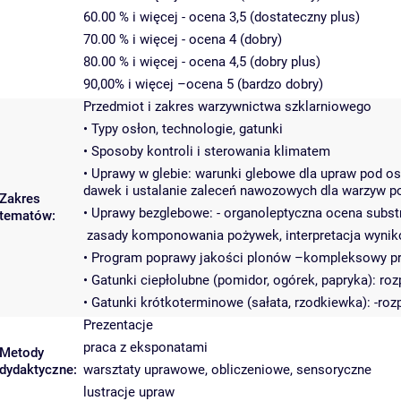
60.00 % i więcej - ocena 3,5 (dostateczny plus)
70.00 % i więcej - ocena 4 (dobry)
80.00 % i więcej - ocena 4,5 (dobry plus)
90,00% i więcej –ocena 5 (bardzo dobry)
Przedmiot i zakres warzywnictwa szklarniowego
• Typy osłon, technologie, gatunki
• Sposoby kontroli i sterowania klimatem
• Uprawy w glebie: warunki glebowe dla upraw pod osł
dawek i ustalanie zaleceń nawozowych dla warzyw p
Zakres
• Uprawy bezglebowe: - organoleptyczna ocena subs
tematów:
zasady komponowania pożywek, interpretacja wynik
• Program poprawy jakości plonów –kompleksowy pr
• Gatunki ciepłolubne (pomidor, ogórek, papryka): 
• Gatunki krótkoterminowe (sałata, rzodkiewka): -r
Prezentacje
praca z eksponatami
Metody
dydaktyczne:
warsztaty uprawowe, obliczeniowe, sensoryczne
lustracje upraw