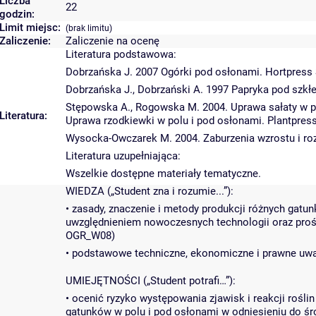
Liczba
22
godzin:
Limit miejsc:
(brak limitu)
Zaliczenie:
Zaliczenie na ocenę
Literatura podstawowa:
Dobrzańska J. 2007 Ogórki pod osłonami. Hortpress S
Dobrzańska J., Dobrzański A. 1997 Papryka pod szkłe
Stępowska A., Rogowska M. 2004. Uprawa sałaty w po
Literatura:
Uprawa rzodkiewki w polu i pod osłonami. Plantpres
Wysocka-Owczarek M. 2004. Zaburzenia wzrostu i roz
Literatura uzupełniająca:
Wszelkie dostępne materiały tematyczne.
WIEDZA („Student zna i rozumie...”):
• zasady, znaczenie i metody produkcji różnych gat
uwzględnieniem nowoczesnych technologii oraz pro
OGR_W08)
• podstawowe techniczne, ekonomiczne i prawne uwa
UMIEJĘTNOŚCI („Student potrafi…”):
• ocenić ryzyko występowania zjawisk i reakcji rośl
gatunków w polu i pod osłonami w odniesieniu do ś