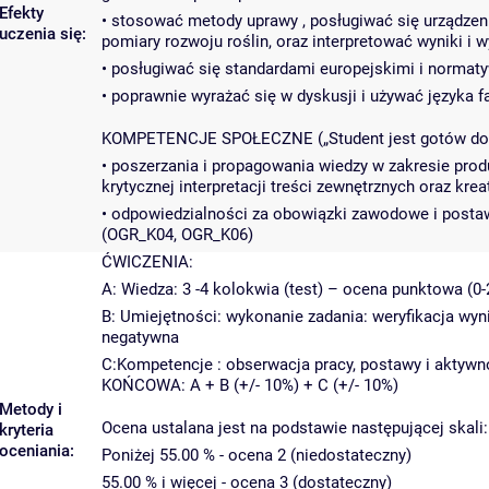
Efekty
• stosować metody uprawy , posługiwać się urządze
uczenia się:
pomiary rozwoju roślin, oraz interpretować wyniki
• posługiwać się standardami europejskimi i normat
• poprawnie wyrażać się w dyskusji i używać języka 
KOMPETENCJE SPOŁECZNE („Student jest gotów do…
• poszerzania i propagowania wiedzy w zakresie pro
krytycznej interpretacji treści zewnętrznych oraz kre
• odpowiedzialności za obowiązki zawodowe i posta
(OGR_K04, OGR_K06)
ĆWICZENIA:
A: Wiedza: 3 -4 kolokwia (test) – ocena punktowa (0-
B: Umiejętności: wykonanie zadania: weryfikacja wy
negatywna
C:Kompetencje : obserwacja pracy, postawy i aktywn
KOŃCOWA: A + B (+/- 10%) + C (+/- 10%)
Metody i
Ocena ustalana jest na podstawie następującej skali:
kryteria
oceniania:
Poniżej 55.00 % - ocena 2 (niedostateczny)
55.00 % i więcej - ocena 3 (dostateczny)