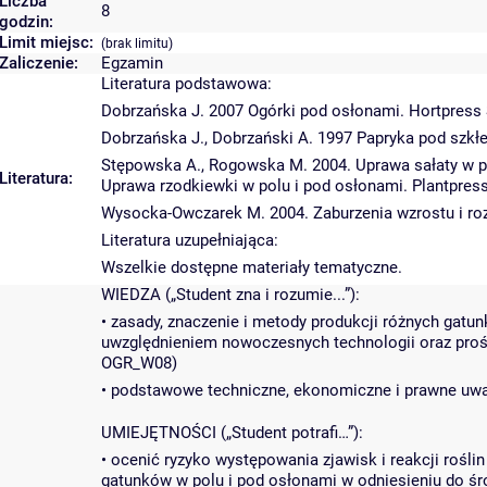
Liczba
8
godzin:
Limit miejsc:
(brak limitu)
Zaliczenie:
Egzamin
Literatura podstawowa:
Dobrzańska J. 2007 Ogórki pod osłonami. Hortpress S
Dobrzańska J., Dobrzański A. 1997 Papryka pod szkłe
Stępowska A., Rogowska M. 2004. Uprawa sałaty w po
Literatura:
Uprawa rzodkiewki w polu i pod osłonami. Plantpres
Wysocka-Owczarek M. 2004. Zaburzenia wzrostu i roz
Literatura uzupełniająca:
Wszelkie dostępne materiały tematyczne.
WIEDZA („Student zna i rozumie...”):
• zasady, znaczenie i metody produkcji różnych gat
uwzględnieniem nowoczesnych technologii oraz pro
OGR_W08)
• podstawowe techniczne, ekonomiczne i prawne uwa
UMIEJĘTNOŚCI („Student potrafi…”):
• ocenić ryzyko występowania zjawisk i reakcji rośl
gatunków w polu i pod osłonami w odniesieniu do ś