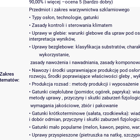
90,00% i więcej –ocena 5 (bardzo dobry)
Przedmiot i zakres warzywnictwa szklarniowego
• Typy osłon, technologie, gatunki
• Zasady kontroli i sterowania klimatem
• Uprawy w glebie: warunki glebowe dla upraw pod os
interpretacja wyników,
• Uprawy bezglebowe: klasyfikacja substratów, charak
wykorzystanie,
zasady nawożenia i nawadniania, zasady komponowan
• Nawozy i środki usprawniające produkcję pod osłon
Zakres
rozwoju, Środki poprawiające właściwości gleby , wyk
tematów:
• Produkcja rozsad : metody produkcji i wyposażeni
• Gatunki ciepłolubne (pomidor, ogórek, papryka): 
metody uprawy , przyczyny i skutki zaburzeń fizjologi
wymagania jakościowe, zbiór i pakowanie
• Gatunki krótkoterminowe (sałata, rzodkiewka): wi
i dobór odmian, przyczyny i skutki zaburzeń fizjologi
• Gatunki mało popularne (melon, kawon, pepino, warz
• Uprawy przyspieszone (pietruszka na natkę, szczypio