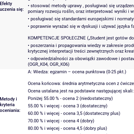
Efekty
• stosować metody uprawy , posługiwać się urządze
uczenia się:
pomiary rozwoju roślin, oraz interpretować wyniki
• posługiwać się standardami europejskimi i normat
• poprawnie wyrażać się w dyskusji i używać języka 
KOMPETENCJE SPOŁECZNE („Student jest gotów do…
• poszerzania i propagowania wiedzy w zakresie pro
krytycznej interpretacji treści zewnętrznych oraz kre
• odpowiedzialności za obowiązki zawodowe i posta
(OGR_K04, OGR_K06)
A: Wiedza: egzamin – ocena punktowa (0-25 pkt.)
Ocena końcowa: średnia arytmetyczna ocen z ćwicze
Ocena ustalana jest na podstawie następującej skali:
Poniżej 55.00 % - ocena 2 (niedostateczny)
Metody i
kryteria
55.00 % i więcej - ocena 3 (dostateczny)
oceniania:
60.00 % i więcej - ocena 3,5 (dostateczny plus)
70.00 % i więcej - ocena 4 (dobry)
80.00 % i więcej - ocena 4,5 (dobry plus)