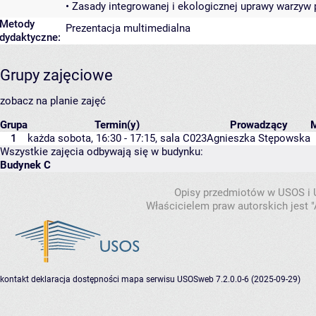
• Zasady integrowanej i ekologicznej uprawy warzyw
Metody
Prezentacja multimedialna
dydaktyczne:
Grupy zajęciowe
zobacz na planie zajęć
Grupa
Termin(y)
Prowadzący
1
każda sobota, 16:30 - 17:15,
sala C023
Agnieszka Stępowska
Wszystkie zajęcia odbywają się w budynku:
Budynek C
Opisy przedmiotów w USOS i
Właścicielem praw autorskich jest
kontakt
deklaracja dostępności
mapa serwisu
USOSweb 7.2.0.0-6 (2025-09-29)