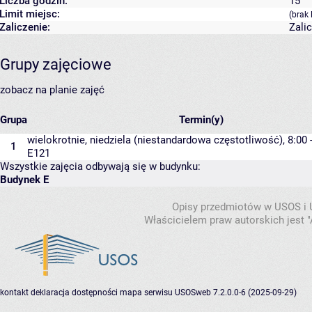
Liczba godzin:
15
Limit miejsc:
(brak 
Zaliczenie:
Zali
Grupy zajęciowe
zobacz na planie zajęć
Grupa
Termin(y)
wielokrotnie, niedziela (niestandardowa częstotliwość), 8:00 
1
E121
Wszystkie zajęcia odbywają się w budynku:
Budynek E
Opisy przedmiotów w USOS i
Właścicielem praw autorskich jest
kontakt
deklaracja dostępności
mapa serwisu
USOSweb 7.2.0.0-6 (2025-09-29)