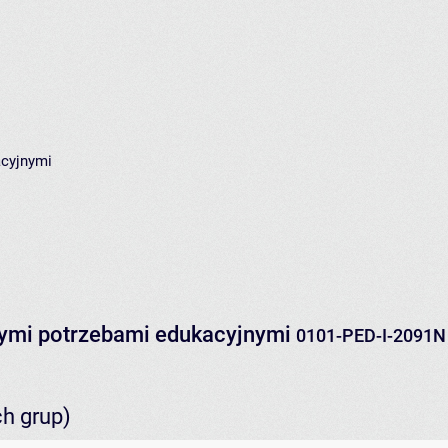
acyjnymi
ymi potrzebami edukacyjnymi
0101-PED-I-2091N
ch grup)