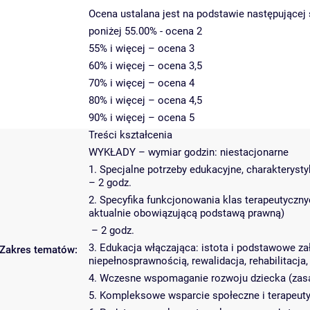
Ocena ustalana jest na podstawie następującej s
poniżej 55.00% - ocena 2
55% i więcej – ocena 3
60% i więcej – ocena 3,5
70% i więcej – ocena 4
80% i więcej – ocena 4,5
90% i więcej – ocena 5
Treści kształcenia
WYKŁADY – wymiar godzin: niestacjonarne
1. Specjalne potrzeby edukacyjne, charakterys
– 2 godz.
2. Specyfika funkcjonowania klas terapeutyczny
aktualnie obowiązującą podstawą prawną)
– 2 godz.
3. Edukacja włączająca: istota i podstawowe za
Zakres tematów:
niepełnosprawnością, rewalidacja, rehabilitacja,
4. Wczesne wspomaganie rozwoju dziecka (zasa
5. Kompleksowe wsparcie społeczne i terapeutyc