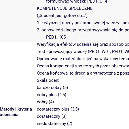
formułować wnioski; PED1_U14
KOMPETENCJE SPOŁECZNE
(„Student jest gotów do…”)
1. krytycznej oceny poziomu swojej wiedzy i u
2. odpowiedzialnego przygotowywania się do 
PED1_K05
Weryfikacja efektów uczenia się oraz sposób o
Test sprawdzający wiedzę (PED1_W01, PED1_W
Opracowanie materiału zajęć na wskazany tem
Ocena kompetencji społecznych przez obserwac
Ocena końcowa, to średnia arytmetyczna z posz
Skala ocen:
bardzo dobry (5)
dobry plus (4,5)
dobry (4)
Metody i kryteria
dostateczny plus (3,5)
oceniania:
dostateczny (3)
niedostateczny (2)