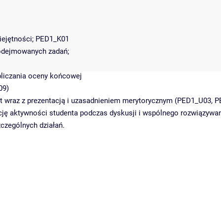
miejętności; PED1_K01
podejmowanych zadań;
bliczania oceny końcowej
09)
at wraz z prezentacją i uzasadnieniem merytorycznym (PED1_U03,
ję aktywności studenta podczas dyskusji i wspólnego rozwiązywa
czególnych działań.