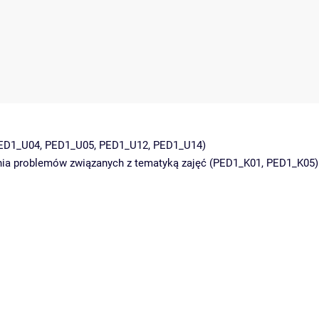
 PED1_U04, PED1_U05, PED1_U12, PED1_U14)
nia problemów związanych z tematyką zajęć (PED1_K01, PED1_K05)