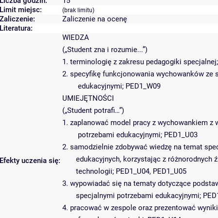
Liczba godzin:
15
Limit miejsc:
(brak limitu)
Zaliczenie:
Zaliczenie na ocenę
Literatura:
WIEDZA
(„Student zna i rozumie...”)
1. terminologię z zakresu pedagogiki specjalne
2. specyfikę funkcjonowania wychowanków ze 
edukacyjnymi; PED1_W09
UMIEJĘTNOŚCI
(„Student potrafi…”)
1. zaplanować model pracy z wychowankiem z 
potrzebami edukacyjnymi; PED1_U03
2. samodzielnie zdobywać wiedzę na temat spec
edukacyjnych, korzystając z różnorodnych 
Efekty uczenia się:
technologii; PED1_U04, PED1_U05
3. wypowiadać się na tematy dotyczące podst
specjalnymi potrzebami edukacyjnymi; PE
4. pracować w zespole oraz prezentować wyniki