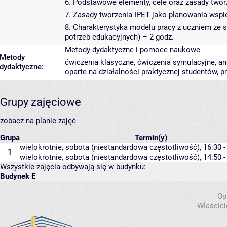
6. Podstawowe elementy, cele oraz zasady twor
7. Zasady tworzenia IPET jako planowania wspi
8. Charakterystyka modelu pracy z uczniem ze s
potrzeb edukacyjnych) – 2 godz.
Metody dydaktyczne i pomoce naukowe
Metody
ćwiczenia klasyczne, ćwiczenia symulacyjne, an
dydaktyczne:
oparte na działalności praktycznej studentów, 
Grupy zajęciowe
zobacz na planie zajęć
Grupa
Termin(y)
wielokrotnie, sobota (niestandardowa częstotliwość), 16:30 -
1
wielokrotnie, sobota (niestandardowa częstotliwość), 14:50 -
Wszystkie zajęcia odbywają się w budynku:
Budynek E
Op
Właścici