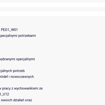
j; PED1_W01
specjalnymi potrzebami
wybranymi specjalnymi
jalnych potrzeb
źródeł i nowoczesnych
aw pracy z wychowankiem ze
D1_U12
 swoich działań oraz