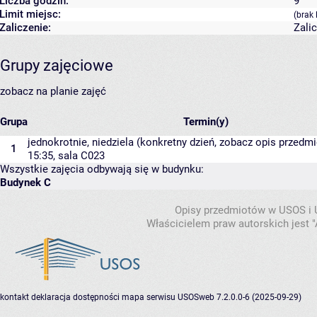
Liczba godzin:
9
Limit miejsc:
(brak 
Zaliczenie:
Zali
Grupy zajęciowe
zobacz na planie zajęć
Grupa
Termin(y)
jednokrotnie, niedziela (konkretny dzień, zobacz opis przedmio
1
15:35,
sala C023
Wszystkie zajęcia odbywają się w budynku:
Budynek C
Opisy przedmiotów w USOS i
Właścicielem praw autorskich jest
kontakt
deklaracja dostępności
mapa serwisu
USOSweb 7.2.0.0-6 (2025-09-29)