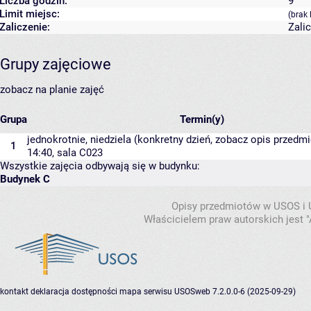
Liczba godzin:
9
Limit miejsc:
(brak 
Zaliczenie:
Zali
Grupy zajęciowe
zobacz na planie zajęć
Grupa
Termin(y)
jednokrotnie, niedziela (konkretny dzień, zobacz opis przedmio
1
14:40,
sala C023
Wszystkie zajęcia odbywają się w budynku:
Budynek C
Opisy przedmiotów w USOS i
Właścicielem praw autorskich jest
kontakt
deklaracja dostępności
mapa serwisu
USOSweb 7.2.0.0-6 (2025-09-29)