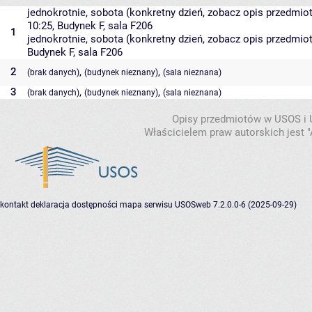
jednokrotnie, sobota (konkretny dzień, zobacz opis przedmiotu
10:25,
Budynek F
,
sala F206
1
jednokrotnie, sobota (konkretny dzień, zobacz opis przedmiotu)
Budynek F
,
sala F206
2
,
,
(brak danych)
(budynek nieznany)
(sala nieznana)
3
,
,
(brak danych)
(budynek nieznany)
(sala nieznana)
Opisy przedmiotów w USOS i
Właścicielem praw autorskich jest
kontakt
deklaracja dostępności
mapa serwisu
USOSweb 7.2.0.0-6 (2025-09-29)