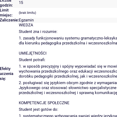
Liczba
15
godzin:
Limit
(brak limitu)
miejsc:
Zaliczenie:
Egzamin
WIEDZA
Student zna i rozumie:
1. zasady funkcjonowaniu systemu gramatyczno-leksykal
dla kierunku pedagogika przedszkolna i wczesnoszkol
UMIEJĘTNOŚCI
Student potrafi:
1. w sposób precyzyjny i spójny wypowiadać się w mowi
Efekty
wychowania przedszkolnego oraz edukacji wczesnoszkol
uczenia
dorobku pedagogiki przedszkolnej, jak i wczesnoszkolne
się:
2. posługiwać się językiem obcym zgodnie z wymagania
Językowego oraz stosować słownictwo specjalistyczne 
przedszkolnej i wczesnoszkolnej i sprawną komunikacj
KOMPETENCJE SPOŁECZNE
Student jest gotów do:
1. systematycznego wzbogacania swojej wiedzy językow