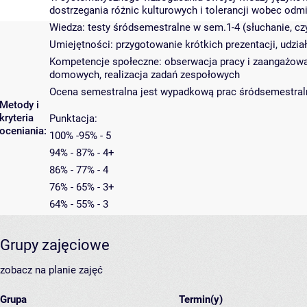
dostrzegania różnic kulturowych i tolerancji wobec o
Wiedza: testy śródsemestralne w sem.1-4 (słuchanie, cz
Umiejętności: przygotowanie krótkich prezentacji, udział
Kompetencje społeczne: obserwacja pracy i zaangażowani
domowych, realizacja zadań zespołowych
Ocena semestralna jest wypadkową prac śródsemestralny
Metody i
kryteria
Punktacja:
oceniania:
100% -95% - 5
94% - 87% - 4+
86% - 77% - 4
76% - 65% - 3+
64% - 55% - 3
Grupy zajęciowe
zobacz na planie zajęć
Grupa
Termin(y)