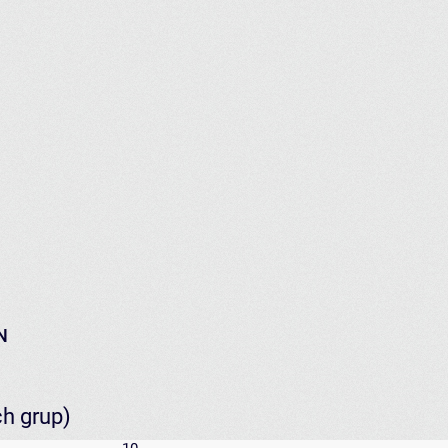
N
ch grup)