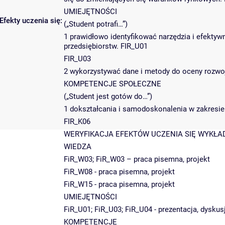
UMIEJĘTNOŚCI
Efekty uczenia się:
(„Student potrafi…”)
1 prawidłowo identyfikować narzędzia i efektyw
przedsiębiorstw. FIR_U01
FIR_U03
2 wykorzystywać dane i metody do oceny rozwo
KOMPETENCJE SPOŁECZNE
(„Student jest gotów do…”)
1 dokształcania i samodoskonalenia w zakresie
FIR_K06
WERYFIKACJA EFEKTÓW UCZENIA SIĘ WYKŁA
WIEDZA
FiR_W03; FiR_W03 – praca pisemna, projekt
FiR_W08 - praca pisemna, projekt
FiR_W15 - praca pisemna, projekt
UMIEJĘTNOŚCI
FiR_U01; FiR_U03; FiR_U04 - prezentacja, dyskus
KOMPETENCJE