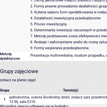
1. Cechy jakościowe małych, średnich i dużych 
2. Formy prawne prowadzenia działalności gospo
3. Kryteria wyboru form opodatkowania w małych
4. Działalność inwestycyjna przedsiębiorstw.
5. Proces inwestycyjny.
6. Determinanty inwestycji rzeczowych w przeds
7. Metody podstawowe oceny efektywności inwe
8. Rodzaje i wykorzystanie analiz do oceny sytu
9. Formy wspierania przedsiębiorstw.
Metody
Prezentacja multimedialna, studium przypadku, 
dydaktyczne:
Grupy zajęciowe
zobacz na planie zajęć
Grupa
Termin(y)
jednokrotnie, sobota (konkretny dzień, zobacz opis przedmiotu
1
12:50,
sala E210
Wszystkie zajęcia odbywają się w budynku: