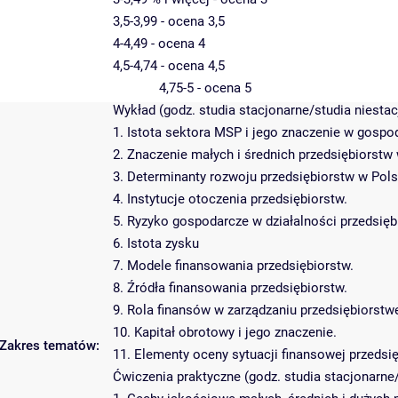
3,5-3,99 - ocena 3,5
4-4,49 - ocena 4
4,5-4,74 - ocena 4,5
4,75-5 - ocena 5
Wykład (godz. studia stacjonarne/studia niestac
1. Istota sektora MSP i jego znaczenie w gospo
2. Znaczenie małych i średnich przedsiębiorstw 
3. Determinanty rozwoju przedsiębiorstw w Pols
4. Instytucje otoczenia przedsiębiorstw.
5. Ryzyko gospodarcze w działalności przedsię
6. Istota zysku
7. Modele finansowania przedsiębiorstw.
8. Źródła finansowania przedsiębiorstw.
9. Rola finansów w zarządzaniu przedsiębiorst
10. Kapitał obrotowy i jego znaczenie.
Zakres tematów:
11. Elementy oceny sytuacji finansowej przedsi
Ćwiczenia praktyczne (godz. studia stacjonarne/