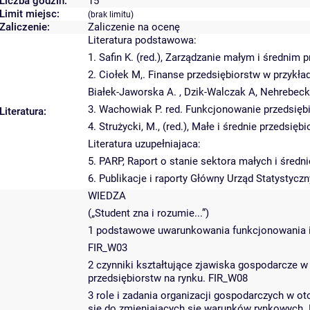
Liczba godzin:
15
Limit miejsc:
(brak limitu)
Zaliczenie:
Zaliczenie na ocenę
Literatura podstawowa:
1. Safin K. (red.), Zarządzanie małym i średnim
2. Ciołek M,. Finanse przedsiębiorstw w przykł
Białek-Jaworska A. , Dzik-Walczak A, Nehrebecka
3. Wachowiak P. red. Funkcjonowanie przedsi
Literatura:
4. Strużycki, M., (red.), Małe i średnie przeds
Literatura uzupełniajaca:
5. PARP, Raport o stanie sektora małych i śred
6. Publikacje i raporty Główny Urząd Statystyczn
WIEDZA
(„Student zna i rozumie...”)
1 podstawowe uwarunkowania funkcjonowania i 
FIR_W03
2 czynniki kształtujące zjawiska gospodarcze w
przedsiębiorstw na rynku. FIR_W08
3 role i zadania organizacji gospodarczych w o
się do zmieniających się warunków rynkowych.