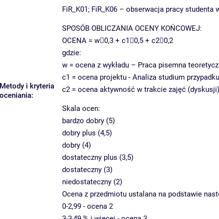
FiR_K01; FiR_K06 – obserwacja pracy studenta w
SPOSÓB OBLICZANIA OCENY KOŃCOWEJ:
OCENA = w0,3 + c10,5 + c20,2
gdzie:
w = ocena z wykładu – Praca pisemna teoretyczn
c1 = ocena projektu - Analiza studium przypadk
Metody i kryteria
c2 = ocena aktywność w trakcie zajęć (dyskusji
oceniania:
Skala ocen:
bardzo dobry (5)
dobry plus (4,5)
dobry (4)
dostateczny plus (3,5)
dostateczny (3)
niedostateczny (2)
Ocena z przedmiotu ustalana na podstawie nastę
0-2,99 - ocena 2
3-3,49 % i więcej - ocena 3