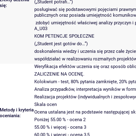
(„Student potrafi…”)
się:
posługiwać się podstawowymi pojęciami prawnymi
publicznych oraz posiada umiejętność komunikowa
zdobyć umiejętność właściwej analizy przyczyn i
A_U03
KOM PETENCJE SPOŁECZNE
(„Student jest gotów do…”)
doskonalenia wiedzy i uczenia się przez całe ży
współdziałać w realizowaniu rozmaitych projektó
Weryfikacja efektów uczenia się oraz sposób obl
ZALICZENIE NA OCENĘ.
Kolokwium - test, 80% pytania zamknięte, 20% pyta
Analiza przypadków, interpretacja wyników w formi
Realizacja projektów (indywidualnych i zespołowy
Skala ocen
Metody i kryteria
Ocena ustalana jest na podstawie następującej ska
oceniania:
Poniżej 55.00 % - ocena 2
55.00 % i więcej - ocena 3
60.00 % i więcej - ocena 3,5