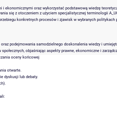
 i ekonomicznymi oraz wykorzystać podstawową wiedzę teoretyczn
nia się z otoczeniem z użyciem specjalistycznej terminologii A_U
 przebiegu konkretnych procesów i zjawisk w wybranych politykach 
cie oraz podejmowania samodzielnego doskonalenia wiedzy i umie
w społecznych, objaśniając aspekty prawne, ekonomiczne i zarządc
iczania oceny końcowej
nia otwarte.
e dyskusji lub debaty.
ch).
li: