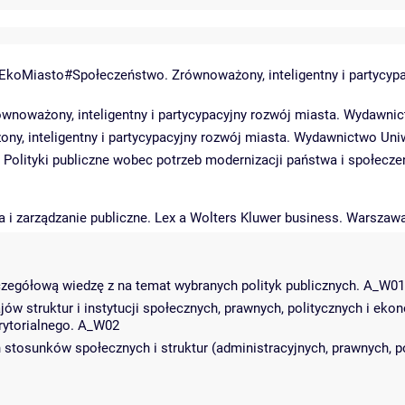
.)EkoMiasto#Społeczeństwo. Zrównoważony, inteligentny i partycy
równoważony, inteligentny i partycypacyjny rozwój miasta. Wydawni
y, inteligentny i partycypacyjny rozwój miasta. Wydawnictwo Uni
. Polityki publiczne wobec potrzeb modernizacji państwa i społecz
jna i zarządzanie publiczne. Lex a Wolters Kluwer business. Warszaw
zczegółową wiedzę z na temat wybranych polityk publicznych. A_W01
w struktur i instytucji społecznych, prawnych, politycznych i eko
rytorialnego. A_W02
stosunków społecznych i struktur (administracyjnych, prawnych, po