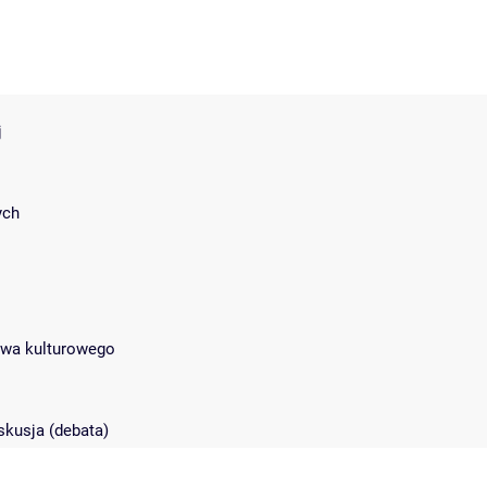
j
ych
ctwa kulturowego
skusja (debata)