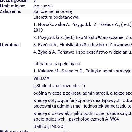
Liczba godzin:
8
Limit miejsc:
(brak limitu)
Zaliczenie:
Zaliczenie na ocenę
Literatura podstawowa:
1. Nowakowska A. Przygodzki Z., Rzeńca A., (red
2010
2. Przygodzki Z.(red.) EkoMiasto#Zarządzanie. Z
Literatura:
3. Rzeńca A., EkoMiasto#Środowisko. Zrównoważon
4. Zybała A. Państwo i społeczeństwo w działaniu
Literatura uzupełniajaca:
1. Kulesza M., Sześciło D., Polityka administracy
WIEDZA
(„Student zna i rozumie...”)
ogólną wiedzę z zakresu administracji, a także s
wiedzę dotyczącą funkcjonowania typowych rodzajó
pracownika administracji jednostek samorządu te
wiedzę o człowieku, jako podmiocie różnorodnych 
socjologicznych i psychologicznych A_W04
UMIEJĘTNOŚCI
Efekty uczenia