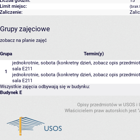
Liczba godzin:
15
Limit miejsc:
(brak 
Zaliczenie:
Zali
Grupy zajęciowe
zobacz na planie zajęć
Grupa
Termin(y)
jednokrotnie, sobota (konkretny dzień, zobacz opis przedmiotu
sala E211
1
jednokrotnie, sobota (konkretny dzień, zobacz opis przedmiotu
sala E211
Wszystkie zajęcia odbywają się w budynku:
Budynek E
Opisy przedmiotów w USOS i
Właścicielem praw autorskich jest