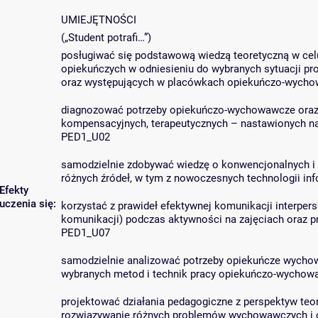
UMIEJĘTNOŚCI
(„Student potrafi…”)
posługiwać się podstawową wiedzą teoretyczną w celu
opiekuńczych w odniesieniu do wybranych sytuacji
oraz występujących w placówkach opiekuńczo-wych
diagnozować potrzeby opiekuńczo-wychowawcze oraz 
kompensacyjnych, terapeutycznych – nastawionych na
PED1_U02
samodzielnie zdobywać wiedzę o konwencjonalnych i
różnych źródeł, w tym z nowoczesnych technologii i
Efekty
uczenia się:
korzystać z prawideł efektywnej komunikacji interpers
komunikacji) podczas aktywności na zajęciach oraz
PED1_U07
samodzielnie analizować potrzeby opiekuńcze wycho
wybranych metod i technik pracy opiekuńczo-wychowa
projektować działania pedagogiczne z perspektyw teor
rozwiązywanie różnych problemów wychowawczych i op