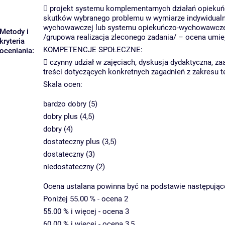
 projekt systemu komplementarnych działań opiek
skutków wybranego problemu w wymiarze indywidualn
wychowawczej lub systemu opiekuńczo-wychowawczeg
Metody i
/grupowa realizacja zleconego zadania/ – ocena umiej
kryteria
KOMPETENCJE SPOŁECZNE:
oceniania:
 czynny udział w zajęciach, dyskusja dydaktyczna, 
treści dotyczących konkretnych zagadnień z zakresu
Skala ocen:
bardzo dobry (5)
dobry plus (4,5)
dobry (4)
dostateczny plus (3,5)
dostateczny (3)
niedostateczny (2)
Ocena ustalana powinna być na podstawie następujące
Poniżej 55.00 % - ocena 2
55.00 % i więcej - ocena 3
60.00 % i więcej - ocena 3,5