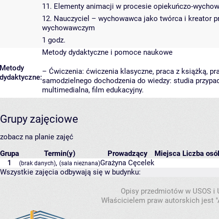
11. Elementy animacji w procesie opiekuńczo-wycho
12. Nauczyciel – wychowawca jako twórca i kreator 
wychowawczym
1 godz.
Metody dydaktyczne i pomoce naukowe
Metody
– Ćwiczenia: ćwiczenia klasyczne, praca z książką, 
dydaktyczne:
samodzielnego dochodzenia do wiedzy: studia przypadk
multimedialna, film edukacyjny.
Grupy zajęciowe
zobacz na planie zajęć
Grupa
Termin(y)
Prowadzący
Miejsca
Liczba osób
1
,
Grażyna Cęcelek
(brak danych)
(sala nieznana)
Wszystkie zajęcia odbywają się w budynku:
Opisy przedmiotów w USOS i
Właścicielem praw autorskich jest