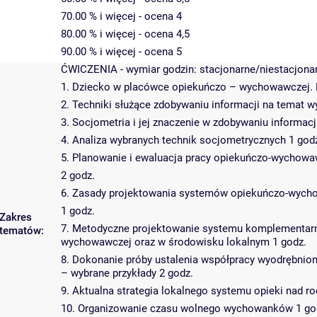
70.00 % i więcej - ocena 4
80.00 % i więcej - ocena 4,5
90.00 % i więcej - ocena 5
ĆWICZENIA - wymiar godzin: stacjonarne/niestacjona
1. Dziecko w placówce opiekuńczo – wychowawczej.
2. Techniki służące zdobywaniu informacji na tema
3. Socjometria i jej znaczenie w zdobywaniu informa
4. Analiza wybranych technik socjometrycznych 1 god
5. Planowanie i ewaluacja pracy opiekuńczo-wychow
2 godz.
6. Zasady projektowania systemów opiekuńczo-wych
1 godz.
Zakres
7. Metodyczne projektowanie systemu komplementar
tematów:
wychowawczej oraz w środowisku lokalnym 1 godz.
8. Dokonanie próby ustalenia współpracy wyodrębni
– wybrane przykłady 2 godz.
9. Aktualna strategia lokalnego systemu opieki nad ro
10. Organizowanie czasu wolnego wychowanków 1 go