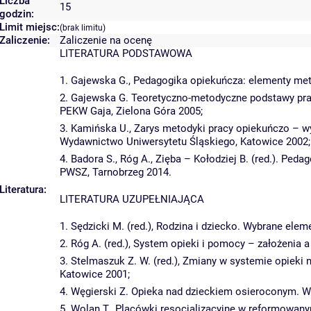
Liczba
15
godzin:
Limit miejsc:
(brak limitu)
Zaliczenie:
Zaliczenie na ocenę
LITERATURA PODSTAWOWA
1. Gajewska G., Pedagogika opiekuńcza: elementy met
2. Gajewska G. Teoretyczno-metodyczne podstawy pr
PEKW Gaja, Zielona Góra 2005;
3. Kamińska U., Zarys metodyki pracy opiekuńczo – 
Wydawnictwo Uniwersytetu Śląskiego, Katowice 2002;
4. Badora S., Róg A., Zięba – Kołodziej B. (red.). Pe
PWSZ, Tarnobrzeg 2014.
Literatura:
LITERATURA UZUPEŁNIAJĄCA
1. Sędzicki M. (red.), Rodzina i dziecko. Wybrane ele
2. Róg A. (red.), System opieki i pomocy – założenia 
3. Stelmaszuk Z. W. (red.), Zmiany w systemie opieki
Katowice 2001;
4. Węgierski Z. Opieka nad dzieckiem osieroconym. W
5. Wolan T., Placówki resocjalizacyjne w reformowan