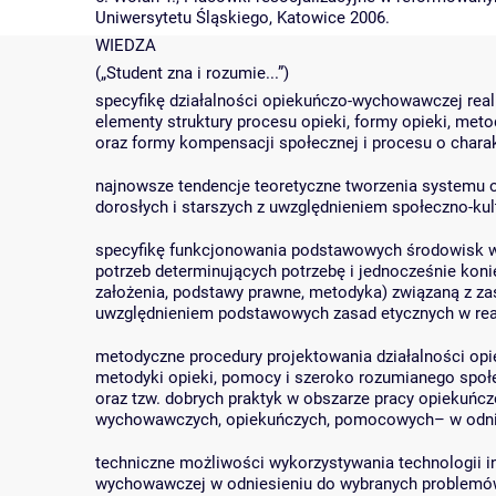
Uniwersytetu Śląskiego, Katowice 2006.
WIEDZA
(„Student zna i rozumie...”)
specyfikę działalności opiekuńczo-wychowawczej r
elementy struktury procesu opieki, formy opieki, me
oraz formy kompensacji społecznej i procesu o char
najnowsze tendencje teoretyczne tworzenia systemu 
dorosłych i starszych z uwzględnieniem społeczno-k
specyfikę funkcjonowania podstawowych środowisk 
potrzeb determinujących potrzebę i jednocześnie koni
założenia, podstawy prawne, metodyka) związaną z za
uwzględnieniem podstawowych zasad etycznych w rea
metodyczne procedury projektowania działalności op
metodyki opieki, pomocy i szeroko rozumianego społ
oraz tzw. dobrych praktyk w obszarze pracy opiekuń
wychowawczych, opiekuńczych, pomocowych– w odni
techniczne możliwości wykorzystywania technologii i
wychowawczej w odniesieniu do wybranych problem