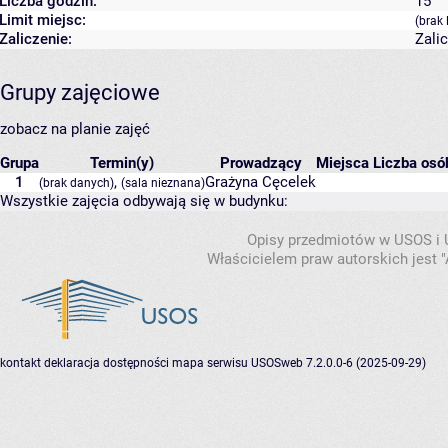
Liczba godzin:
15
Limit miejsc:
(brak 
Zaliczenie:
Zali
Grupy zajęciowe
zobacz na planie zajęć
Grupa
Termin(y)
Prowadzący
Miejsca
Liczba osób
1
,
Grażyna Cęcelek
(brak danych)
(sala nieznana)
Wszystkie zajęcia odbywają się w budynku:
Opisy przedmiotów w USOS i
Właścicielem praw autorskich jest
kontakt
deklaracja dostępności
mapa serwisu
USOSweb 7.2.0.0-6 (2025-09-29)