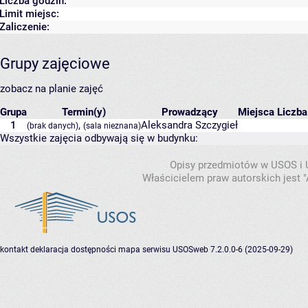
Liczba godzin:
Limit miejsc:
Zaliczenie:
Grupy zajęciowe
zobacz na planie zajęć
Grupa
Termin(y)
Prowadzący
Miejsca
Liczba
1
,
Aleksandra Szczygieł
(brak danych)
(sala nieznana)
Wszystkie zajęcia odbywają się w budynku:
Opisy przedmiotów w USOS i
Właścicielem praw autorskich jest
kontakt
deklaracja dostępności
mapa serwisu
USOSweb 7.2.0.0-6 (2025-09-29)