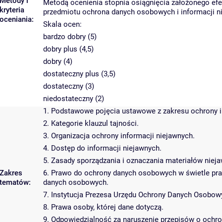
Metody i
Metodą ocenienia stopnia osiągnięcia założonego efe
kryteria
przedmiotu ochrona danych osobowych i informacji n
oceniania:
Skala ocen:
bardzo dobry (5)
dobry plus (4,5)
dobry (4)
dostateczny plus (3,5)
dostateczny (3)
niedostateczny (2)
1. Podstawowe pojęcia ustawowe z zakresu ochrony i
2. Kategorie klauzul tajności.
3. Organizacja ochrony informacji niejawnych.
4. Dostęp do informacji niejawnych.
5. Zasady sporządzania i oznaczania materiałów niej
Zakres
6. Prawo do ochrony danych osobowych w świetle pra
tematów:
danych osobowych.
7. Instytucja Prezesa Urzędu Ochrony Danych Osobow
8. Prawa osoby, której dane dotyczą.
9. Odpowiedzialność za naruszenie przepisów o ochro