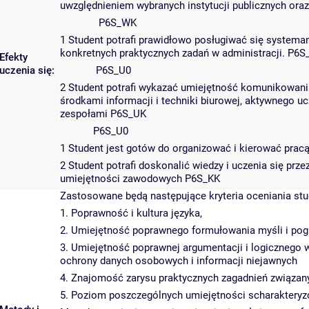
uwzględnieniem wybranych instytucji publicznych ora
P6S_WK
1 Student potrafi prawidłowo posługiwać się system
konkretnych praktycznych zadań w administracji. P6
Efekty
uczenia się:
P6S_U0
2 Student potrafi wykazać umiejętność komunikowani
środkami informacji i techniki biurowej, aktywnego u
zespołami P6S_UK
P6S_U0
1 Student jest gotów do organizować i kierować pra
2 Student potrafi doskonalić wiedzy i uczenia się pr
umiejętności zawodowych P6S_KK
Zastosowane będą następujące kryteria oceniania st
1. Poprawność i kultura języka,
2. Umiejętność poprawnego formułowania myśli i pogl
3. Umiejętność poprawnej argumentacji i logicznego
ochrony danych osobowych i informacji niejawnych
4. Znajomość zarysu praktycznych zagadnień związan
5. Poziom poszczególnych umiejętności scharakteryz