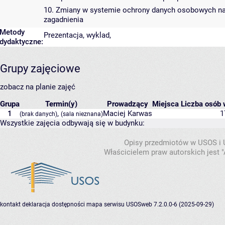
10. Zmiany w systemie ochrony danych osobowych n
zagadnienia
Metody
Prezentacja, wyklad,
dydaktyczne:
Grupy zajęciowe
zobacz na planie zajęć
Grupa
Termin(y)
Prowadzący
Miejsca
Liczba osób w
1
,
Maciej Karwas
1
(brak danych)
(sala nieznana)
Wszystkie zajęcia odbywają się w budynku:
Opisy przedmiotów w USOS i
Właścicielem praw autorskich jest
kontakt
deklaracja dostępności
mapa serwisu
USOSweb 7.2.0.0-6 (2025-09-29)