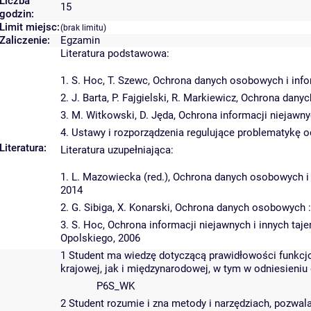
Liczba
15
godzin:
Limit miejsc:
(brak limitu)
Zaliczenie:
Egzamin
Literatura podstawowa:
1. S. Hoc, T. Szewc, Ochrona danych osobowych i inf
2. J. Barta, P. Fajgielski, R. Markiewicz, Ochrona d
3. M. Witkowski, D. Jęda, Ochrona informacji niejaw
4. Ustawy i rozporządzenia regulujące problematykę 
Literatura:
Literatura uzupełniająca:
1. L. Mazowiecka (red.), Ochrona danych osobowych i 
2014
2. G. Sibiga, X. Konarski, Ochrona danych osobowych 
3. S. Hoc, Ochrona informacji niejawnych i innych t
Opolskiego, 2006
1 Student ma wiedzę dotyczącą prawidłowości funkcjo
krajowej, jak i międzynarodowej, w tym w odniesien
P6S_WK
2 Student rozumie i zna metody i narzędziach, pozwala