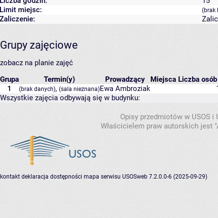
Liczba godzin:
15
Limit miejsc:
(brak 
Zaliczenie:
Zali
Grupy zajęciowe
zobacz na planie zajęć
Grupa
Termin(y)
Prowadzący
Miejsca
Liczba osób 
1
,
Ewa Ambroziak
(brak danych)
(sala nieznana)
Wszystkie zajęcia odbywają się w budynku:
Opisy przedmiotów w USOS i
Właścicielem praw autorskich jest
kontakt
deklaracja dostępności
mapa serwisu
USOSweb 7.2.0.0-6 (2025-09-29)