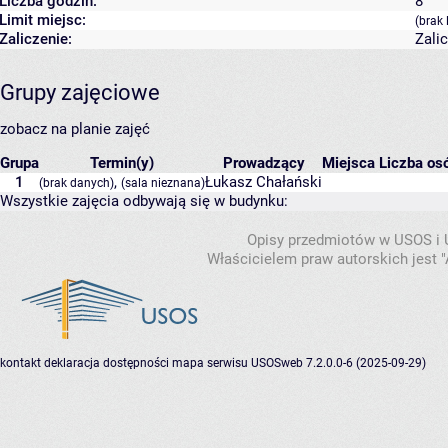
Liczba godzin:
8
Limit miejsc:
(brak 
Zaliczenie:
Zali
Grupy zajęciowe
zobacz na planie zajęć
Grupa
Termin(y)
Prowadzący
Miejsca
Liczba osó
1
,
Łukasz Chałański
(brak danych)
(sala nieznana)
Wszystkie zajęcia odbywają się w budynku:
Opisy przedmiotów w USOS i
Właścicielem praw autorskich jest
kontakt
deklaracja dostępności
mapa serwisu
USOSweb 7.2.0.0-6 (2025-09-29)