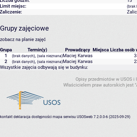
Liczba godzin:
15
Limit miejsc:
(brak 
Zaliczenie:
Zali
Grupy zajęciowe
zobacz na planie zajęć
Grupa
Termin(y)
Prowadzący
Miejsca
Liczba osób w
1
,
Maciej Karwas
3
(brak danych)
(sala nieznana)
2
,
Maciej Karwas
2
(brak danych)
(sala nieznana)
Wszystkie zajęcia odbywają się w budynku:
Opisy przedmiotów w USOS i
Właścicielem praw autorskich jest
kontakt
deklaracja dostępności
mapa serwisu
USOSweb 7.2.0.0-6 (2025-09-29)