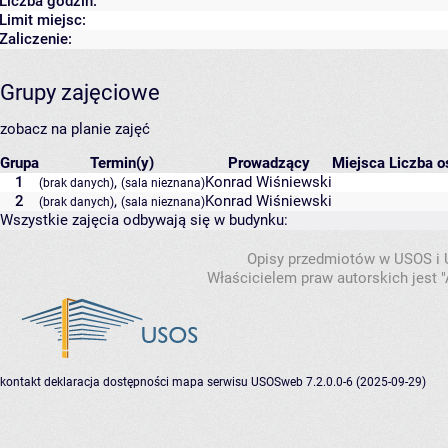
Liczba godzin:
Limit miejsc:
Zaliczenie:
Grupy zajęciowe
zobacz na planie zajęć
Grupa
Termin(y)
Prowadzący
Miejsca
Liczba o
1
,
Konrad Wiśniewski
(brak danych)
(sala nieznana)
2
,
Konrad Wiśniewski
(brak danych)
(sala nieznana)
Wszystkie zajęcia odbywają się w budynku:
Opisy przedmiotów w USOS i
Właścicielem praw autorskich jest
kontakt
deklaracja dostępności
mapa serwisu
USOSweb 7.2.0.0-6 (2025-09-29)