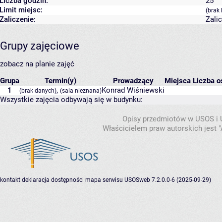
Liczba godzin:
25
Limit miejsc:
(brak 
Zaliczenie:
Zali
Grupy zajęciowe
zobacz na planie zajęć
Grupa
Termin(y)
Prowadzący
Miejsca
Liczba o
1
,
Konrad Wiśniewski
(brak danych)
(sala nieznana)
Wszystkie zajęcia odbywają się w budynku:
Opisy przedmiotów w USOS i
Właścicielem praw autorskich jest
kontakt
deklaracja dostępności
mapa serwisu
USOSweb 7.2.0.0-6 (2025-09-29)