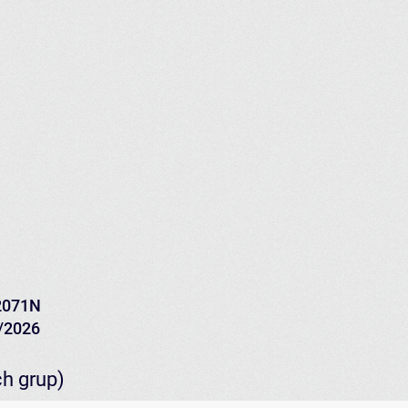
2071N
5/2026
ch grup)