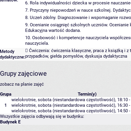
tematów:
6. Rola indywidualności dziecka w procesie nauczani
7. Przyczyny niepowodzeń w nauce szkolnej. Dydakty
8. Uczeń zdolny. Diagnozowanie i wspomaganie rozwo
9. Ocenianie osiągnięć szkolnych uczniów. Ocenianie
Edukacyjna wartość dodana.
10. Osobowość i kompetencje nauczyciela współczesne
nauczyciela.
 Ćwiczenia: ćwiczenia klasyczne, praca z książką i
Metody
przypadków, giełda pomysłów, dyskusja dydaktyczna
dydaktyczne:
Grupy zajęciowe
zobacz na planie zajęć
Grupa
Termin(y)
wielokrotnie, sobota (niestandardowa częstotliwość), 18:10 -
1
wielokrotnie, sobota (niestandardowa częstotliwość), 16:30 -
wielokrotnie, sobota (niestandardowa częstotliwość), 14:50 -
Wszystkie zajęcia odbywają się w budynku:
Budynek E