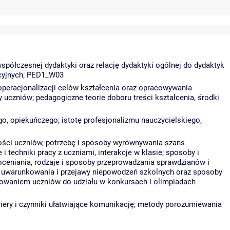
półczesnej dydaktyki oraz relację dydaktyki ogólnej do dydaktyk
cyjnych; PED1_W03
operacjonalizacji celów kształcenia oraz opracowywania
y uczniów; pedagogiczne teorie doboru treści kształcenia, środki
, opiekuńczego; istotę profesjonalizmu nauczycielskiego,
ści uczniów, potrzebę i sposoby wyrównywania szans
 i techniki pracy z uczniami, interakcje w klasie; sposoby i
ceniania, rodzaje i sposoby przeprowadzania sprawdzianów i
ej; uwarunkowania i przejawy niepowodzeń szkolnych oraz sposoby
gotowaniem uczniów do udziału w konkursach i olimpiadach
iery i czynniki ułatwiające komunikację; metody porozumiewania