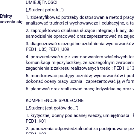
UMIEJĘTNOŚCI
(„Student potrafi…”)
Efekty
1. zidentyfikować potrzeby dostosowania metod prac
uczenia się:
analizować trudności wychowawcze i edukacyjne, a ta
2. zaprojektować działania służące integracji klasy; 
samodzielnie opracować oraz zaprezentować na zajęci
3. diagnozować szczególne uzdolnienia wychowanków; 
PED1_U05; PED1_U09
4. porozumiewać się z zastosowaniem właściwych tec
komunikacji międzyludzkiej, ze szczególnym zwrócen
zagadnienia z zakresu realizowanych treści; PED1_U1
5. monitorować postępy uczniów, wychowanków i podo
dokonać oceny pracy ucznia i zaprezentować ją w for
6. planować oraz realizować pracę indywidualną ora
KOMPETENCJE SPOŁECZNE
(„Student jest gotów do…”)
1. krytycznej oceny posiadanej wiedzy, umiejętności
PED1_K01
2. ponoszenia odpowiedzialności za podejmowane prze