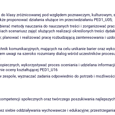
y do klasy zróżnicowanej pod względem poznawczym, kulturowym, s
kże proponować działania służące im przeciwdziałaniu PED1_U05;
dobierać metody nauczania do nauczanych treści i zorganizować pracę
ach scenariusz zajęć służących realizacji określonych treści dy
planować i realizować pracę rozbudzającą zainteresowania i uzdol
hnik komunikacyjnych, mających na celu unikanie barier oraz wyk
iem uwagi na szeroko rozumiany dialog wśród uczestników proces
3
piecznych, wykorzystywać proces oceniania i udzielana informac
mie oceny kształtującej PED1_U16
z w zespole, wyznaczać zadania odpowiednio do potrzeb i możliw
 i kompetencji społecznych oraz twórczego poszukiwania najlepszy
z siebie oddziaływania wychowawcze i edukacyjne; przestrzegania