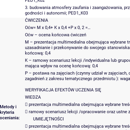
PED1_K02
3. budowania atmosfery zaufania i zaangażowania, 
godności i autonomii; PED1_K03
ĆWICZENIA
Oćw= M x 0,4+ K x 0,4 +P x 0, 2 =…
Oćw – ocena końcowa ćwiczeń
M – prezentacja multimedialna obejmująca wybrane tr
uzasadnianie i przekonywanie do swojego stanowiska
końcową: 0,4
K – ramowy scenariusz lekcji /indywidualna lub grupo
mająca wpływ na ocenę końcową: 0,4
P – postawa na zajęciach (czynny udział w zajęciach
zagadnień z zakresu tematycznego przedmiotu ): wag
WERYFIKACJA EFEKTÓW UCZENIA SIĘ
WIEDZA
 prezentacja multimedialna obejmująca wybrane treśc
Metody i
 ramowy scenariusz lekcji /opracowanie oraz ustne 
kryteria
oceniania:
UMIEJĘTNOŚCI
 prezentacja multimedialna obejmująca wybrane treś