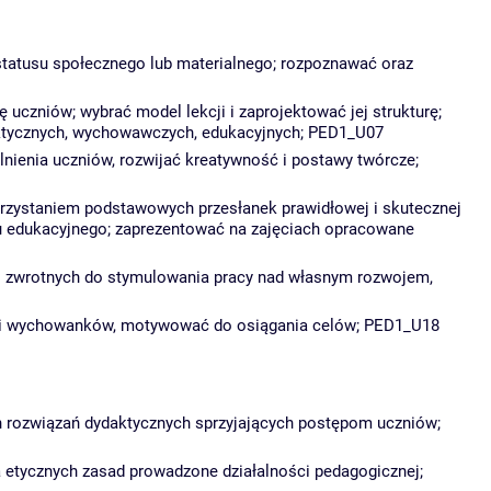
tatusu społecznego lub materialnego; rozpoznawać oraz
 uczniów; wybrać model lekcji i zaprojektować jej strukturę;
daktycznych, wychowawczych, edukacyjnych; PED1_U07
nienia uczniów, rozwijać kreatywność i postawy twórcze;
orzystaniem podstawowych przesłanek prawidłowej i skutecznej
u edukacyjnego; zaprezentować na zajęciach opracowane
ji zwrotnych do stymulowania pracy nad własnym rozwojem,
ości wychowanków, motywować do osiągania celów; PED1_U18
ch rozwiązań dydaktycznych sprzyjających postępom uczniów;
 etycznych zasad prowadzone działalności pedagogicznej;