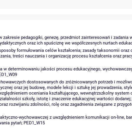
zakresie pedagogiki, genezę, przedmiot zainteresowań i zadania ws
daktycznych oraz ich spuściznę we współczesnych nurtach eduka
, sposoby formułowania celów kształcenia; zasady taksonomii oraz 
ania, treści nauczania i organizację procesu kształcenia oraz prac
una w determinowaniu jakości procesu edukacyjnego, wychowawczego
 PED1_W09
ychowawczych dostosowanych do zróżnicowanych potrzeb i możliwo
cznej oraz jej budowę, modele lekcji i sztukę jej prowadzenia, style
względnieniem oceniania kształtującego, wewnątrzszkolny system o
iałalności szkoły, istotę i znaczenie edukacyjnej wartości dodan
 oraz rozwijaniu zdolności, rolę oraz zagadnienia związane z przy
ydaktyczno-wychowawczej z uwzględnieniem komunikacji on-line, bar
awania pytań; PED1_W15