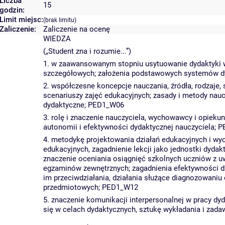
Liczba
15
godzin:
Limit miejsc:
(brak limitu)
Zaliczenie:
Zaliczenie na ocenę
WIEDZA
(„Student zna i rozumie...”)
1. w zaawansowanym stopniu usytuowanie dydaktyki w 
szczegółowych; założenia podstawowych systemów dy
2. współczesne koncepcje nauczania, źródła, rodzaje
scenariuszy zajęć edukacyjnych; zasady i metody naucz
dydaktyczne; PED1_W06
3. rolę i znaczenie nauczyciela, wychowawcy i opiek
autonomii i efektywności dydaktycznej nauczyciela;
4. metodykę projektowania działań edukacyjnych i w
edukacyjnych, zagadnienie lekcji jako jednostki dydakty
znaczenie oceniania osiągnięć szkolnych uczniów z u
egzaminów zewnętrznych; zagadnienia efektywności dz
im przeciwdziałania, działania służące diagnozowaniu
przedmiotowych; PED1_W12
5. znaczenie komunikacji interpersonalnej w pracy d
się w celach dydaktycznych, sztukę wykładania i zad