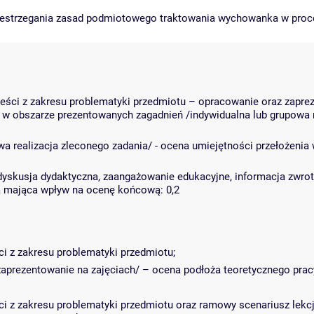
przestrzegania zasad podmiotowego traktowania wychowanka w pr
eści z zakresu problematyki przedmiotu – opracowanie oraz zapreze
 w obszarze prezentowanych zagadnień /indywidualna lub grupowa 
wa realizacja zleconego zadania/ - ocena umiejętności przełożenia
, dyskusja dydaktyczna, zaangażowanie edukacyjne, informacja zwr
a mająca wpływ na ocenę końcową: 0,2
i z zakresu problematyki przedmiotu;
zaprezentowanie na zajęciach/ – ocena podłoża teoretycznego prac
ci z zakresu problematyki przedmiotu oraz ramowy scenariusz lekc