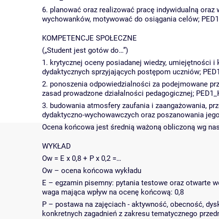
6. planować oraz realizować pracę indywidualną oraz
wychowanków, motywować do osiągania celów; PED
KOMPETENCJE SPOŁECZNE
(„Student jest gotów do…”)
1. krytycznej oceny posiadanej wiedzy, umiejętności 
dydaktycznych sprzyjających postępom uczniów; PED
2. ponoszenia odpowiedzialności za podejmowane prz
zasad prowadzone działalności pedagogicznej; PED1_
3. budowania atmosfery zaufania i zaangażowania, 
dydaktyczno-wychowawczych oraz poszanowania jego
Ocena końcowa jest średnią ważoną obliczoną wg nas
WYKŁAD
Ow = E x 0,8 + P x 0,2 =…
Ow – ocena końcowa wykładu
E – egzamin pisemny: pytania testowe oraz otwarte we
waga mająca wpływ na ocenę końcową: 0,8
P – postawa na zajęciach - aktywność, obecność, dys
konkretnych zagadnień z zakresu tematycznego przed