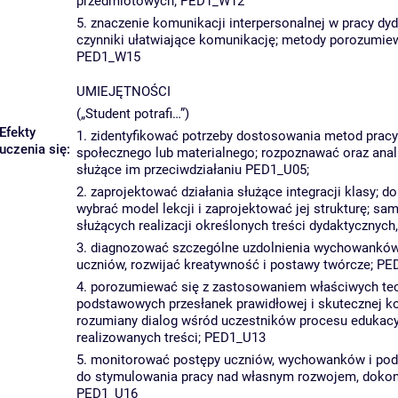
przedmiotowych; PED1_W12
5. znaczenie komunikacji interpersonalnej w pracy dy
czynniki ułatwiające komunikację; metody porozumiew
PED1_W15
UMIEJĘTNOŚCI
(„Student potrafi…”)
Efekty
1. zidentyfikować potrzeby dostosowania metod prac
uczenia się:
społecznego lub materialnego; rozpoznawać oraz ana
służące im przeciwdziałaniu PED1_U05;
2. zaprojektować działania służące integracji klasy; 
wybrać model lekcji i zaprojektować jej strukturę; s
służących realizacji określonych treści dydaktyczny
3. diagnozować szczególne uzdolnienia wychowanków; 
uczniów, rozwijać kreatywność i postawy twórcze; P
4. porozumiewać się z zastosowaniem właściwych tec
podstawowych przesłanek prawidłowej i skutecznej k
rozumiany dialog wśród uczestników procesu edukacy
realizowanych treści; PED1_U13
5. monitorować postępy uczniów, wychowanków i podo
do stymulowania pracy nad własnym rozwojem, dokonać
PED1_U16