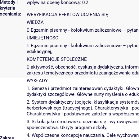
Metody i
wpływ na ocenę końcową: 0,2
kryteria
oceniania:
WERYFIKACJA EFEKTÓW UCZENIA SIĘ
WIEDZA
 Egzamin pisemny - kolokwium zaliczeniowe – pytani
UMIEJĘTNOŚCI
 Egzamin pisemny - kolokwium zaliczeniowe – pytan
edukacyjnej,
KOMPETENCJE SPOŁECZNE
 aktywność, obecność, dyskusja dydaktyczna, inform
zakresu tematycznego przedmiotu zaangażowanie eduk
WYKŁADY
1. Geneza i przedmiot zainteresowań dydaktyki. Główne
dydaktyki szczegółowe. Główne nurty myślenia o eduka
2. System dydaktyczny (pojęcie, klasyfikacja system
herbertowskiego (tradycyjnego). Charakterystyka i 
Charakterystyka i podstawowe założenia współczesn
3. Szkoła jako środowisko uczenia się i wyrównywani
społeczeństwa. Ukryty program szkoły.
4. Współczesne koncepcje nauczania. Cele wychowania
Zakres