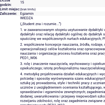
Liczba
15
godzin:
Limit miejsc:
(brak limitu)
Zaliczenie:
Egzamin
WIEDZA
(„Student zna i rozumie...”)
1. w zaawansowanym stopniu usytuowanie dydaktyki w 
dydaktyki oraz relację dydaktyki ogólnej do dydakty
spuściznę we współczesnych nurtach edukacyjnych;
2. współczesne koncepcje nauczania, źródła, rodzaje
operacjonalizacji celów kształcenia oraz opracowywan
nauczania i organizację procesu kształcenia oraz prac
PED1_W06
3. rolę i znaczenie nauczyciela, wychowawcy i opie
opiekuńczego; istotę profesjonalizmu nauczycielskie
4. metodykę projektowania działań edukacyjnych i w
potrzebę i sposoby wyrównywania szans edukacyjnych, z
sztukę jej prowadzenia, style i techniki pracy z uczni
uczniów z uwzględnieniem oceniania kształtującego, 
sprawdzianów i egzaminów zewnętrznych; zagadnienia e
dodanej; uwarunkowania i przejawy niepowodzeń szkol
rozwijaniu zdolności, rolę oraz zagadnienia związane