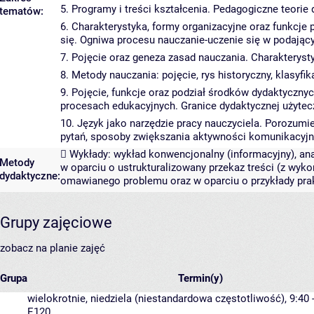
5. Programy i treści kształcenia. Pedagogiczne teorie d
tematów:
6. Charakterystyka, formy organizacyjne oraz funkcj
się. Ogniwa procesu nauczanie-uczenie się w podając
7. Pojęcie oraz geneza zasad nauczania. Charakterys
8. Metody nauczania: pojęcie, rys historyczny, klasyf
9. Pojęcie, funkcje oraz podział środków dydaktyczn
procesach edukacyjnych. Granice dydaktycznej użytec
10. Język jako narzędzie pracy nauczyciela. Porozumi
pytań, sposoby zwiększania aktywności komunikacyjn
 Wykłady: wykład konwencjonalny (informacyjny), ana
Metody
w oparciu o ustrukturalizowany przekaz treści (z wykor
dydaktyczne:
omawianego problemu oraz w oparciu o przykłady prak
Grupy zajęciowe
zobacz na planie zajęć
Grupa
Termin(y)
wielokrotnie, niedziela (niestandardowa częstotliwość), 9:40 
E120