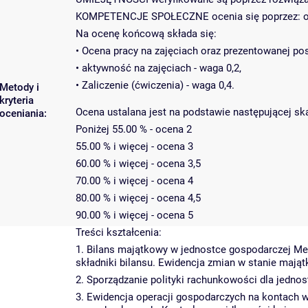
KOMPETENCJE SPOŁECZNE ocenia się poprzez: ocenę
Na ocenę końcową składa się:
• Ocena pracy na zajęciach oraz prezentowanej p
• aktywność na zajęciach - waga 0,2,
• Zaliczenie (ćwiczenia) - waga 0,4.
Metody i
kryteria
Ocena ustalana jest na podstawie następującej ska
oceniania:
Poniżej 55.00 % - ocena 2
55.00 % i więcej - ocena 3
60.00 % i więcej - ocena 3,5
70.00 % i więcej - ocena 4
80.00 % i więcej - ocena 4,5
90.00 % i więcej - ocena 5
Treści kształcenia:
1. Bilans majątkowy w jednostce gospodarczej Met
składniki bilansu. Ewidencja zmian w stanie mająt
2. Sporządzanie polityki rachunkowości dla jednos
3. Ewidencja operacji gospodarczych na kontach 