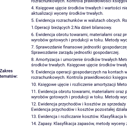
rozrachunkowych. Kontrola prawidłowości księgo
4. Księgowe ujęcie środków trwałych i wartości n
aktualizacji wyceny środków trwałych.
5. Ewidencja rozrachunków w walutach obcych. Roz
1.Operacji bieżących 2.Na dzień bilansowy.
6. Ewidencja obrotu towarami, materiałami oraz p
wyrobów gotowych i produkcji w toku. Metody w
7. Sprawozdanie finansowe jednostki gospodarczej
Sprawozdanie zarządu jednostki gospodarczej.
8. Amortyzacja i umorzenie środków trwałych Meto
środków trwałych. Księgowe ujęcie środków trwały
Zakres
9. Ewidencja operacji gospodarczych na kontach 
tematów:
rozrachunkowych. Kontrola prawidłowości księgo
10. Księgowe ujęcie i rozliczenie amortyzacji Meto
11. Ewidencja obrotu towarami, materiałami oraz 
wyrobów gotowych i produkcji w toku. Metody w
12. Ewidencja przychodów i kosztów ze sprzedaży
Ewidencja przychodów i kosztów pozostałej działa
13. Ewidencja i rozliczanie kosztów. Klasyfikacja
14. Zapasy. Klasyfikacja zapasów, metody wyceny 