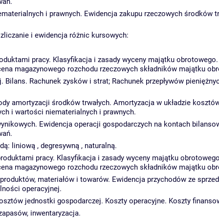
wań.
iematerialnych i prawnych. Ewidencja zakupu rzeczowych środków t
liczanie i ewidencja różnic kursowych:
roduktami pracy. Klasyfikacja i zasady wyceny majątku obrotowego.
ycena magazynowego rozchodu rzeczowych składników majątku ob
. Bilans. Rachunek zysków i strat; Rachunek przepływów pieniężnyc
dy amortyzacji środków trwałych. Amortyzacja w układzie kosztów
ch i wartości niematerialnych i prawnych.
wynikowych. Ewidencja operacji gospodarczych na kontach bilanso
wań.
dą: liniową , degresywną , naturalną.
produktami pracy. Klasyfikacja i zasady wyceny majątku obrotowego
ycena magazynowego rozchodu rzeczowych składników majątku ob
 produktów, materiałów i towarów. Ewidencja przychodów ze sprz
lności operacyjnej.
 kosztów jednostki gospodarczej. Koszty operacyjne. Koszty finan
zapasów, inwentaryzacja.