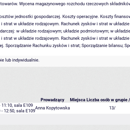
 towarów. Wycena magazynowego rozchodu rzeczowych składników m
 kosztów jednostki gospodarczej. Koszty operacyjne. Koszty finan
i strat w układzie rodzajowym. Rachunek zysków i strat w układzie
odarczej: w układzie rodzajowym; układzie podmiotowym; w układz
i strat w układzie rodzajowym. Rachunek zysków i strat w układzie
j. Sporządzanie Rachunku zysków i strat; Sporządzanie bilansu; S
e lub indywidualnie.
Prowadzący
Miejsca
Liczba osób w grupie /
- 11:10,
sala E109
Anna Kopytowska
13/
 - 12:50,
sala E109