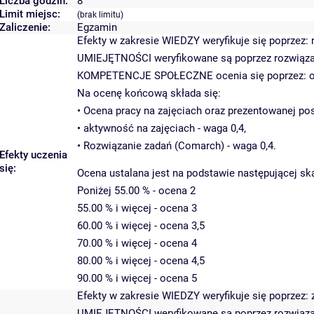
Liczba godzin:
8
Limit miejsc:
(brak limitu)
Zaliczenie:
Egzamin
Efekty w zakresie WIEDZY weryfikuje się poprzez:
UMIEJĘTNOŚCI weryfikowane są poprzez rozwiązan
KOMPETENCJE SPOŁECZNE ocenia się poprzez: ocenę
Na ocenę końcową składa się:
• Ocena pracy na zajęciach oraz prezentowanej p
• aktywność na zajęciach - waga 0,4,
• Rozwiązanie zadań (Comarch) - waga 0,4.
Efekty uczenia
się:
Ocena ustalana jest na podstawie następującej ska
Poniżej 55.00 % - ocena 2
55.00 % i więcej - ocena 3
60.00 % i więcej - ocena 3,5
70.00 % i więcej - ocena 4
80.00 % i więcej - ocena 4,5
90.00 % i więcej - ocena 5
Efekty w zakresie WIEDZY weryfikuje się poprzez: z
UMIEJĘTNOŚCI weryfikowane są poprzez rozwiązan