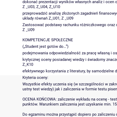
dokonać prezentacji wyników własnych analiz i ocen
Z _U03, Z_U04, Z_U10
przeprowadzić analizę złożonych zagadnień finansowy
układy równań Z_U01, Z _U09
Zastosować podstawy rachunku różniczkowego oraz ca
Z _U09
KOMPETENCJE SPOŁECZNE
(„Student jest gotów do…”)
podejmowania odpowiedzialność za pracę własną i o
krytycznej oceny posiadanej wiedzy i świadomy znacz
Z_K10
efektywnego korzystania z literatury, by samodzielne 
Kryteria oceny:
Wszystkie efekty uczenia się (w szczególności w zak
ustny test wiedzy) jak i zaliczenia w formie testu pi
OCENA KOŃCOWA: zaliczenie wykładu na ocenę - test s
punktów. Warunkiem zaliczenia jest uzyskanie min. 15
Do egzaminu można przystąpić dopiero po zaliczeniu 