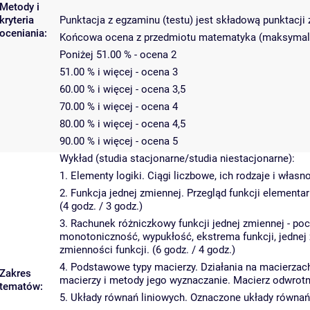
Metody i
kryteria
Punktacja z egzaminu (testu) jest składową punktacji 
oceniania:
Końcowa ocena z przedmiotu matematyka (maksymalna 
Poniżej 51.00 % - ocena 2
51.00 % i więcej - ocena 3
60.00 % i więcej - ocena 3,5
70.00 % i więcej - ocena 4
80.00 % i więcej - ocena 4,5
90.00 % i więcej - ocena 5
Wykład (studia stacjonarne/studia niestacjonarne):
1. Elementy logiki. Ciągi liczbowe, ich rodzaje i własn
2. Funkcja jednej zmiennej. Przegląd funkcji elementar
(4 godz. / 3 godz.)
3. Rachunek różniczkowy funkcji jednej zmiennej - po
monotoniczność, wypukłość, ekstrema funkcji, jednej 
zmienności funkcji. (6 godz. / 4 godz.)
4. Podstawowe typy macierzy. Działania na macierzach
Zakres
macierzy i metody jego wyznaczanie. Macierz odwrotna
tematów:
5. Układy równań liniowych. Oznaczone układy równań, 