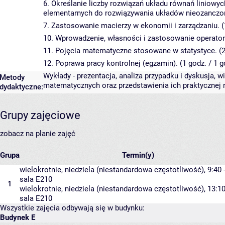
6. Określanie liczby rozwiązań układu równań liniowy
elementarnych do rozwiązywania układów nieozanczony
7. Zastosowanie macierzy w ekonomii i zarządzaniu. (1
10. Wprowadzenie, własności i zastosowanie operator
11. Pojęcia matematyczne stosowane w statystyce. (2 
12. Poprawa pracy kontrolnej (egzamin). (1 godz. / 1 g
Wykłady - prezentacja, analiza przypadku i dyskusja, w
Metody
matematycznych oraz przedstawienia ich praktycznej 
dydaktyczne:
Grupy zajęciowe
zobacz na planie zajęć
Grupa
Termin(y)
wielokrotnie, niedziela (niestandardowa częstotliwość), 9:40 -
sala E210
1
wielokrotnie, niedziela (niestandardowa częstotliwość), 13:10 
sala E210
Wszystkie zajęcia odbywają się w budynku:
Budynek E