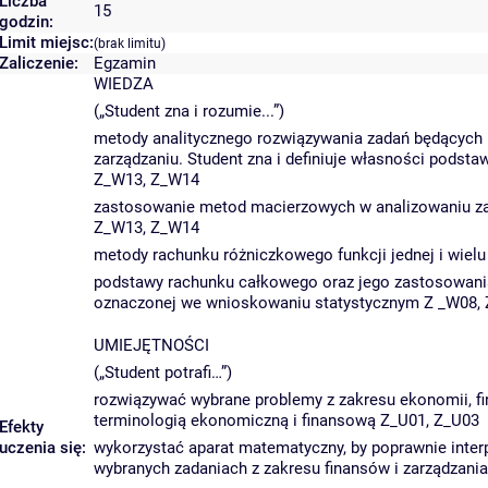
Liczba
15
godzin:
Limit miejsc:
(brak limitu)
Zaliczenie:
Egzamin
WIEDZA
(„Student zna i rozumie...”)
metody analitycznego rozwiązywania zadań będących
zarządzaniu. Student zna i definiuje własności pods
Z_W13, Z_W14
zastosowanie metod macierzowych w analizowaniu zal
Z_W13, Z_W14
metody rachunku różniczkowego funkcji jednej i wie
podstawy rachunku całkowego oraz jego zastosowania
oznaczonej we wnioskowaniu statystycznym Z _W08,
UMIEJĘTNOŚCI
(„Student potrafi…”)
rozwiązywać wybrane problemy z zakresu ekonomii, f
terminologią ekonomiczną i finansową Z_U01, Z_U03
Efekty
uczenia się:
wykorzystać aparat matematyczny, by poprawnie inte
wybranych zadaniach z zakresu finansów i zarządzani