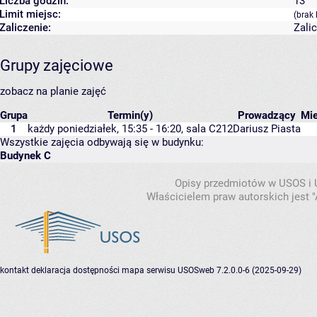
Liczba godzin:
13
Limit miejsc:
(brak 
Zaliczenie:
Zali
Grupy zajęciowe
zobacz na planie zajęć
Grupa
Termin(y)
Prowadzący
Mi
1
każdy poniedziałek, 15:35 - 16:20,
sala C212
Dariusz Piasta
Wszystkie zajęcia odbywają się w budynku:
Budynek C
Opisy przedmiotów w USOS i
Właścicielem praw autorskich jest
kontakt
deklaracja dostępności
mapa serwisu
USOSweb 7.2.0.0-6 (2025-09-29)