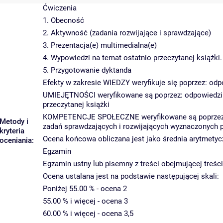
Ćwiczenia
1. Obecność
2. Aktywność (zadania rozwijające i sprawdzające)
3. Prezentacja(e) multimedialna(e)
4. Wypowiedzi na temat ostatnio przeczytanej książki
5. Przygotowanie dyktanda
Efekty w zakresie WIEDZY weryfikuje się poprzez: odp
UMIEJĘTNOŚCI weryfikowane są poprzez: odpowiedzi na
przeczytanej książki
KOMPETENCJE SPOŁECZNE weryfikowane są poprzez: oce
Metody i
zadań sprawdzających i rozwijających wyznaczonych p
kryteria
Ocena końcowa obliczana jest jako średnia arytmetycz
oceniania:
Egzamin
Egzamin ustny lub pisemny z treści obejmującej treśc
Ocena ustalana jest na podstawie następującej skali:
Poniżej 55.00 % - ocena 2
55.00 % i więcej - ocena 3
60.00 % i więcej - ocena 3,5