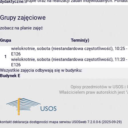
grupie oraz na realizacji zadań indywidualnych. Pona
dydaktyczne:
Grupy zajęciowe
zobacz na planie zajęć
Grupa
Termin(y)
wielokrotnie, sobota (niestandardowa częstotliwość), 10:25 -
E126
1
wielokrotnie, sobota (niestandardowa częstotliwość), 11:20 -
E126
Wszystkie zajęcia odbywają się w budynku:
Budynek E
Opisy przedmiotów w USOS i
Właścicielem praw autorskich jest
kontakt
deklaracja dostępności
mapa serwisu
USOSweb 7.2.0.0-6 (2025-09-29)