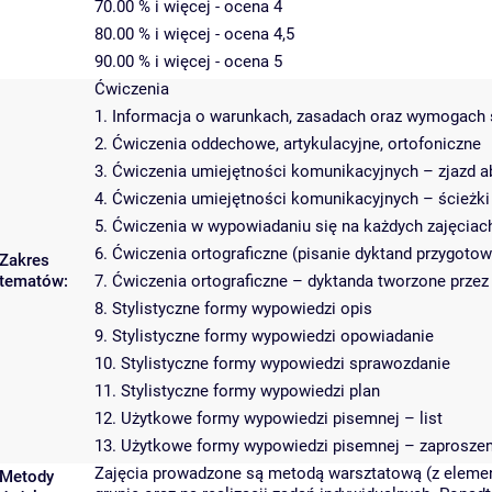
70.00 % i więcej - ocena 4
80.00 % i więcej - ocena 4,5
90.00 % i więcej - ocena 5
Ćwiczenia
1. Informacja o warunkach, zasadach oraz wymogach s
2. Ćwiczenia oddechowe, artykulacyjne, ortofoniczne
3. Ćwiczenia umiejętności komunikacyjnych – zjazd 
4. Ćwiczenia umiejętności komunikacyjnych – ścieżki
5. Ćwiczenia w wypowiadaniu się na każdych zajęciach
6. Ćwiczenia ortograficzne (pisanie dyktand przygot
Zakres
tematów:
7. Ćwiczenia ortograficzne – dyktanda tworzone prze
8. Stylistyczne formy wypowiedzi opis
9. Stylistyczne formy wypowiedzi opowiadanie
10. Stylistyczne formy wypowiedzi sprawozdanie
11. Stylistyczne formy wypowiedzi plan
12. Użytkowe formy wypowiedzi pisemnej – list
13. Użytkowe formy wypowiedzi pisemnej – zaproszeni
Zajęcia prowadzone są metodą warsztatową (z element
Metody