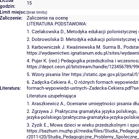
Liczba
15
godzin:
Limit miejsc:
(brak limitu)
Zaliczenie:
Zaliczenie na ocenę
LITERATURA PODSTAWOWA:
1. Czelakowska D., Metodyka edukacji polonistycznej
2. Dobrowolska D. Metodyka edukacji polonistycznej 
3. Karbowniczek J. Kwaśniewska M. Surma B., Podst
https://wydawnictwo.ignatianum.edu.pl/sites/wydawni
4. Pujer K. (red.) Pedagogika przedszkolna i wczesno
https://depot.ceon.pl/bitstream/handle/123456789/
5. Wzory pisania liter https://static.zpe.gov.pl/po
6. Zadęcka-Cekiera A., O różnych formach wypowiedzi 
Literatura:
formach-wypowiedzi-ustnych--Zadecka-Cekiera.pdf?s
Literatura uzupełniająca
1. Araszkiewicz A., Ocenianie umiejętności pisania dł
2. Zgrzywa J. Praktyczna gramatyka języka polskiego,
jezyka-polskiego/praktyczna-gramatyka-jezyka-polski
3. Zyzik E., Mowa dzieci w wieku przedszkolnym i spo
https://bazhum.muzhp.pl/media/files/Studia_Pedago
r2011-t20/Studia_Pedagogiczne_Problemy_Spoleczne_