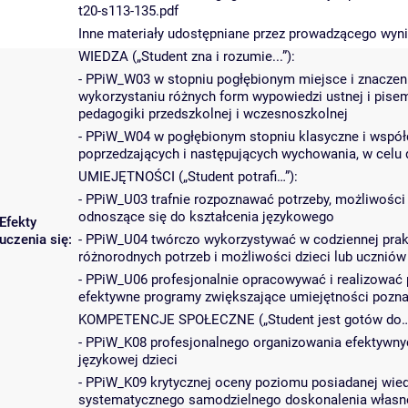
t20-s113-135.pdf
Inne materiały udostępniane przez prowadzącego wyni
WIEDZA („Student zna i rozumie...”):
- PPiW_W03 w stopniu pogłębionym miejsce i znaczeni
wykorzystaniu różnych form wypowiedzi ustnej i pisem
pedagogiki przedszkolnej i wczesnoszkolnej
- PPiW_W04 w pogłębionym stopniu klasyczne i współ
poprzedzających i następujących wychowania, w celu
UMIEJĘTNOŚCI („Student potrafi…”):
- PPiW_U03 trafnie rozpoznawać potrzeby, możliwości 
odnoszące się do kształcenia językowego
Efekty
uczenia się:
- PPiW_U04 twórczo wykorzystywać w codziennej prak
różnorodnych potrzeb i możliwości dzieci lub uczniów
- PPiW_U06 profesjonalnie opracowywać i realizować 
efektywne programy zwiększające umiejętności pozna
KOMPETENCJE SPOŁECZNE („Student jest gotów do…
- PPiW_K08 profesjonalnego organizowania efektywnych
językowej dzieci
- PPiW_K09 krytycznej oceny poziomu posiadanej wied
systematycznego samodzielnego doskonalenia własne